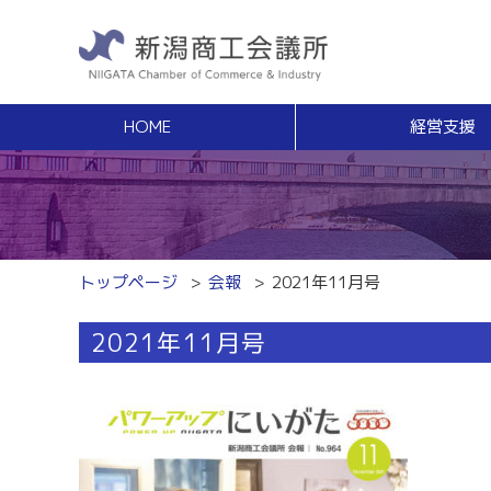
HOME
経営支援
経営支援
福利
健康増進サポート
経営相談
事業承継・Ｍ
無料窓口相談
事業承継支援（
専門家ネットワーク
事業承継簡易診
経営安定特別相談室
M＆Aの相談・
トップページ
会報
2021年11月号
エキスパート・バンク
創業
中小企業支援サイト「ミラサポ」
2021年11月号
創業塾
新潟県建設サポートセンター
事業計画・創業
税務経理
スキルアップ
税務相談（無料相談窓口）
能力開発・人材
労務・雇用関係
商工会議所ライ
労働保険事務組合
経営発達支援