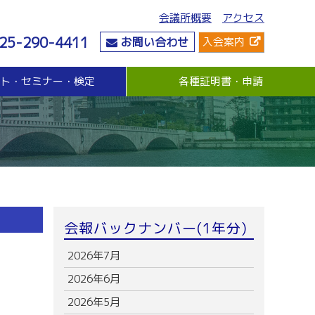
会議所概要
アクセス
25-290-4411
お問い合わせ
入会案内
ント・セミナー・検定
各種証明書・申請
危機管理
資金・融資
社会情勢
危機管理支援（無料窓口相談）
無担保・無保証人融資
要望・提言
与信管理支援(あんしん取引情報提供事業)
各種融資制度紹介
地域活性化
ビジネス総合保険制度
景気観測調査
情報漏えい賠償責任保険
倒産防止共済制度（経営セーフティ共済）
売上債権保全制度（グループ取引信用保険）
業務災害補償プラン
会報バックナンバー(1年分)
休業補償プラン
商工会議所会員向け保険制度
2026年7月
2026年6月
2026年5月