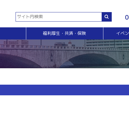
0
福利厚生・共済・保険
イベ
共済等
各種証明書・申請
イベント・セミナー・検定
販売拡大・人脈
生命共済制度「チューリップ共済」
貿易関係証明
イベント・セミナー
＆Ａ
販売拡大
小規模企業共済制度
電子証明書発行
検定
無料相談窓口）
商い情報便
火災共済
【受付終了】GS1事業者（JAN企業）コード
断
電子商い情報便
自動車共済
斡旋
ＨＰ会員企業紹介
特定退職金共済制度
ジョブのトビラ
国民年金基金
商いつなぐサイト
交流会
融資相談（無料窓口相談）
部会交流
視察見学会
育成セミナー
ビジネス情報交換会
ブラリー
女性会
会員交流