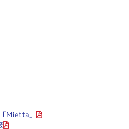
～令和7年3月31日計画
商工クラブ
研究会
新潟国際ビジネス研究会
「Mietta」
報