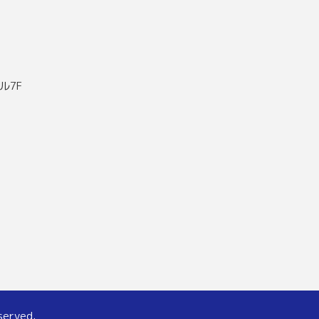
ル7F
served.