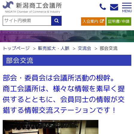
入会案内
証明書/申請
トップページ
販売拡大・人脈
交流会
部会交流
部会交流
部会・委員会は会議所活動の根幹。
商工会議所は、様々な情報を素早く提
供するとともに、会員同士の情報が交
錯する情報交流ステーションです！