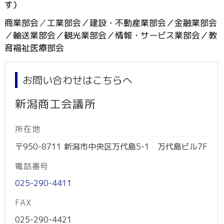
す）
商業部会
／
工業部会
／
建設・不動産業部会
／
金融業部会
／
輸送業部会
／
観光業部会
／
情報・サービス業部会
／
教
育福祉医療部会
お問い合わせはこちらへ
新潟商工会議所
所在地
〒950-8711 新潟市中央区万代島5-1 万代島ビル7F
電話番号
025-290-4411
FAX
025-290-4421