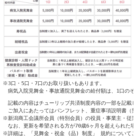
※3口・5口・7口のお取り扱いもあります。

　病気入院見舞金・事故通院見舞金の給付額は、1口のそれ
　記載の内容はチューリップ共済制度内容の一部を記載し
　ご加入にあたってはパンフレット、重症事項説明書（契
※新潟商工会議所会員（特別会員）の役員・事業主・従業員
　なお、更新を希望される方が70歳6ヶ月を超えられた場
※詳細は、「見舞金・祝金 (品) 制度」 規約について