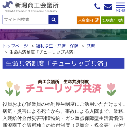
入会案内
証明書/申請
トップページ
福利厚生・共済・保険
共済
生命共済制度「チューリップ共済」
生命共済制度「チューリップ共済」
役員および従業員の福利厚生制度にご活用いただけます。
病気・災害による死亡から、事故による入院まで、業務上
入院給付金付災害割増特約・ガン重点保障型生活習慣病一
新潟商工会議所独自の給付制度（見舞金・祝金等）が付加