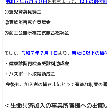
令和７年６月３０日
をもちまして、
以下の給付制
①遺児育英見舞金
②家族災害死亡見舞金
③商工会議所検定試験合格祝金
令和７年７月１日
より、
新たに以下の給付
そして、
・健康診断再検査受診料助成金
・パスポート取得助成金
今後も、加入者の皆さまにとって有益な制度の運
＜生命共済加入の事業所者様へのお願