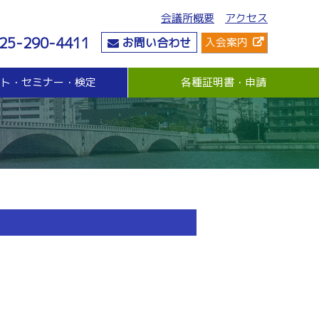
会議所概要
アクセス
25-290-4411
お問い合わせ
入会案内
ント・セミナー・検定
各種証明書・申請
危機管理
資金・融資
社会情勢
危機管理支援（無料窓口相談）
無担保・無保証人融資
要望・提言
与信管理支援(あんしん取引情報提供事業)
各種融資制度紹介
地域活性化
ビジネス総合保険制度
景気観測調査
情報漏えい賠償責任保険
倒産防止共済制度（経営セーフティ共済）
売上債権保全制度（グループ取引信用保険）
業務災害補償プラン
休業補償プラン
商工会議所会員向け保険制度