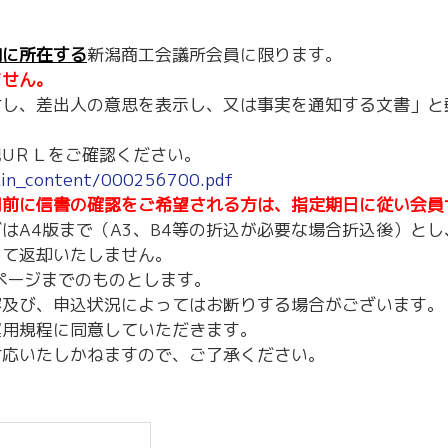
内に所在する
新潟商工会議所会員に限ります。
ません。
対し、差出人の意思を表示し、又は事実を通知する文書」と
UＲＬをご確認ください。
ain_content/000256700.pdf
刷前に信書の確認をご希望される方は、指定期日に従い会員
はA4版まで（A3、B4等の折込が必要な場合折込後）と
して返却いたしません。
ページまでのものとします。
容及び、申込状況によってはお断りする場合がございます。
運用規程に同意していただきます。
対応いたしかねますので、ご了承ください。