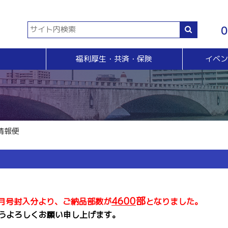
0
福利厚生・共済・保険
イベ
共済等
各種証明書・申請
イベント・セミナー・検定
販売拡大・人脈
生命共済制度「チューリップ共済」
貿易関係証明
イベント・セミナー
＆Ａ
販売拡大
小規模企業共済制度
電子証明書発行
検定
無料相談窓口）
商い情報便
火災共済
【受付終了】GS1事業者（JAN企業）コード
断
電子商い情報便
自動車共済
斡旋
ＨＰ会員企業紹介
情報便
特定退職金共済制度
ジョブのトビラ
国民年金基金
商いつなぐサイト
交流会
融資相談（無料窓口相談）
部会交流
視察見学会
育成セミナー
4600
部
0月号封入分より、ご納品部数が
となりました。
ビジネス情報交換会
ブラリー
女性会
うよろしくお願い申し上げます。
会員交流