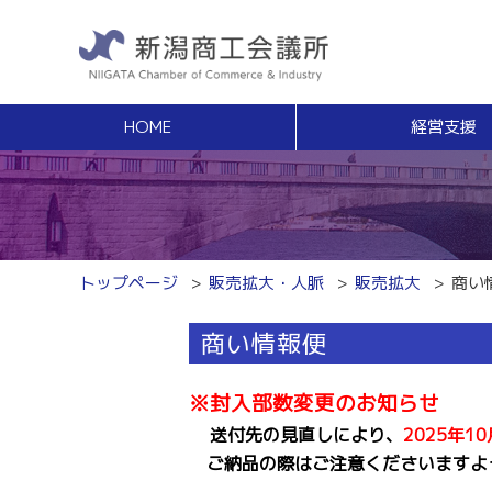
HOME
経営支援
経営支援
福利
健康増進サポート
経営相談
事業承継・Ｍ
無料窓口相談
事業承継支援（
専門家ネットワーク
事業承継簡易診
経営安定特別相談室
M＆Aの相談・
トップページ
販売拡大・人脈
販売拡大
商い
エキスパート・バンク
創業
中小企業支援サイト「ミラサポ」
商い情報便
創業塾
新潟県建設サポートセンター
事業計画・創業
税務経理
スキルアップ
※封入部数変更のお知らせ
税務相談（無料相談窓口）
能力開発・人材
送付先の見直しにより、
2025
年1
労務・雇用関係
商工会議所ライ
ご納品の際はご注意くださいますよ
労働保険事務組合
経営発達支援