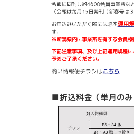
労務・雇用・賃金相談（無料相談窓口）
会報に同封し約4600会員事業所
令和2年4月1日
賃金関係諸統計・説明会
（会報は毎月15日発刊（新春号は
運用
お申込みいただく際には必ず
す。
※新潟県内に事業所を有する会員様
下記注意事項、及び上記運用規程に
予めご了承ください。
商い情報便チラシは
こちら
■折込料金（単月のみ