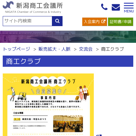
入会案内
証明書/申請
トップページ
販売拡大・人脈
交流会
商工クラブ
商工クラブ