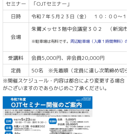
セミナー
「OJTセミナー」
日時
令和７年５月２３
日（金） １０：００～１７
朱鷺メッセ３階中会議室３０２ （新潟市中
会場
※駐車場は有料です。
周辺駐車場（入庫１時間無料）の地
受講料
会員5,000円、非会員20,000円
定員
50名 ※先着順（定員に達し次第締め切ら
※開催スケジュール・内容は都合により変更する場合
がございますのであらかじめご了承ください。