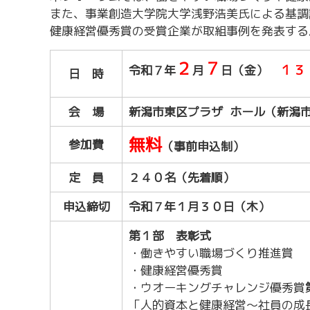
労務・雇用・賃金相談（無料相談窓口）
令和2年4月1日
また、事業創造大学院大学浅野浩美氏による基調
賃金関係諸統計・説明会
健康経営優秀賞の受賞企業が取組事例を発表する
２
７
１３
令和７年
月
日（金）
日 時
会 場
新潟市東区プラザ ホール（新潟
無料
参加費
（事前申込制）
定 員
２４０名（先着順）
申込締切
令和７年１月３０日（木）
第１部 表彰式
・働きやすい職場づくり推進賞
・健康経営優秀賞
・ウオーキングチャレンジ優秀賞
「人的資本と健康経営～社員の成