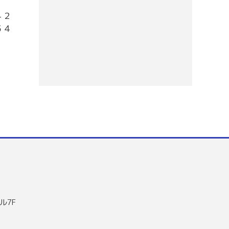
４２
５４
ル7F