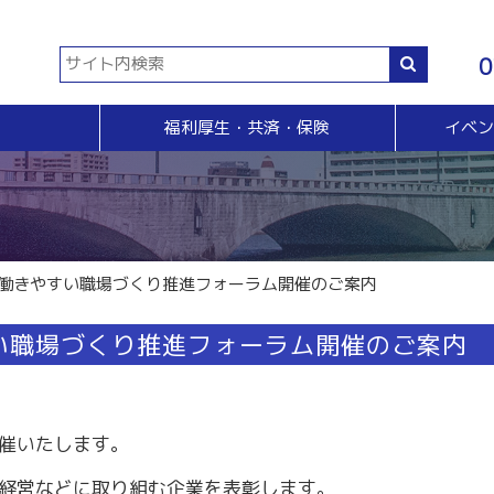
0
福利厚生・共済・保険
イベ
共済等
各種証明書・申請
イベント・セミナー・検定
販売拡大・人脈
生命共済制度「チューリップ共済」
貿易関係証明
イベント・セミナー
＆Ａ
販売拡大
小規模企業共済制度
電子証明書発行
検定
無料相談窓口）
商い情報便
火災共済
【受付終了】GS1事業者（JAN企業）コード
断
電子商い情報便
自動車共済
斡旋
ＨＰ会員企業紹介
）働きやすい職場づくり推進フォーラム開催のご案内
特定退職金共済制度
ジョブのトビラ
国民年金基金
商いつなぐサイト
い職場づくり推進フォーラム開催のご案内
交流会
融資相談（無料窓口相談）
部会交流
視察見学会
育成セミナー
ビジネス情報交換会
催いたします。
ブラリー
女性会
経営などに取り組む企業を表彰します。
会員交流