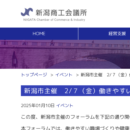
HOME
経営支援
経営支援
福利
健康増進サポート
経営相談
事業承継・Ｍ
無料窓口相談
事業承継支援（
専門家ネットワーク
事業承継簡易診
経営安定特別相談室
M＆Aの相談・
トップページ
イベント
新潟市主催 2/７（金
エキスパート・バンク
創業
中小企業支援サイト「ミラサポ」
新潟市主催 2/７（金）働きやす
創業塾
新潟県建設サポートセンター
事業計画・創業
税務経理
スキルアップ
2025年01月10日
イベント
税務相談（無料相談窓口）
能力開発・人材
この度、新潟市主催のフォーラムを下記の通り開
労務・雇用関係
商工会議所ライ
労働保険事務組合
経営発達支援
本フォーラムでは、働きやすい職場づくりや健康