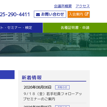
会議所概要
アクセス
25-290-4411
お問い合わせ
入会案内
ント・セミナー・検定
各種証明書・申請
危機管理
資金・融資
社会情勢
危機管理支援（無料窓口相談）
無担保・無保証人融資
要望・提言
与信管理支援(あんしん取引情報提供事業)
各種融資制度紹介
地域活性化
ビジネス総合保険制度
景気観測調査
情報漏えい賠償責任保険
倒産防止共済制度（経営セーフティ共済）
売上債権保全制度（グループ取引信用保険）
業務災害補償プラン
新着情報
休業補償プラン
商工会議所会員向け保険制度
2026年08月06日
お知らせ
９/１８（金）若手社員フォローアッ
プセミナーのご案内