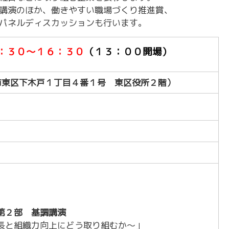
～令和7年3月31日計画
商工クラブ
講演のほか、働きやすい職場づくり推進賞、
パネルディスカッションも行います。
研究会
新潟国際ビジネス研究会
：３０～１６：３０
（１３：００開場）
市東区下木戸１丁目４番１号 東区役所２階）
第２部 基調講演
長と組織力向上にどう取り組むか～」