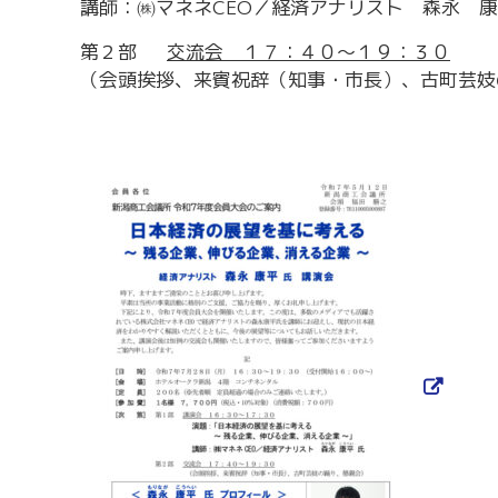
講師：㈱マネネCEO／経済アナリスト 森永 
第２部
交流会 １７：４０～１９：３０
（会頭挨拶、来賓祝辞（知事・市長）、古町芸妓