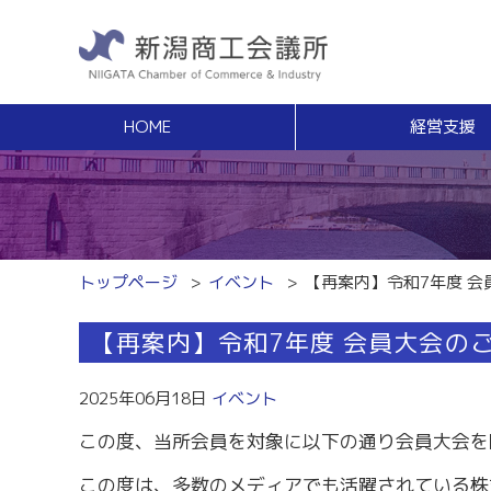
HOME
経営支援
経営支援
福利
健康増進サポート
経営相談
事業承継・Ｍ
無料窓口相談
事業承継支援（
専門家ネットワーク
事業承継簡易診
経営安定特別相談室
M＆Aの相談・
トップページ
イベント
【再案内】令和7年度 会
エキスパート・バンク
創業
中小企業支援サイト「ミラサポ」
【再案内】令和7年度 会員大会の
創業塾
新潟県建設サポートセンター
事業計画・創業
税務経理
スキルアップ
2025年06月18日
イベント
税務相談（無料相談窓口）
能力開発・人材
この度、当所会員を対象に以下の通り会員大会を
労務・雇用関係
商工会議所ライ
労働保険事務組合
経営発達支援
この度は、多数のメディアでも活躍されている株