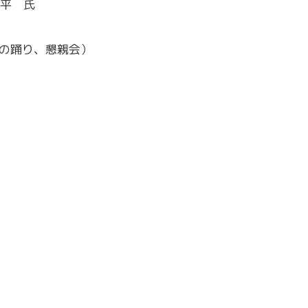
康平 氏
の踊り、懇親会）