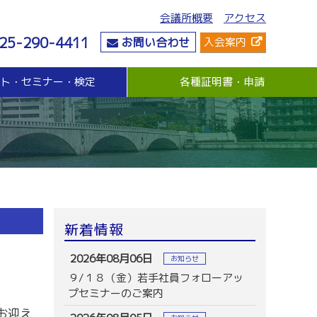
会議所概要
アクセス
25-290-4411
お問い合わせ
入会案内
ント・セミナー・検定
各種証明書・申請
危機管理
資金・融資
社会情勢
危機管理支援（無料窓口相談）
無担保・無保証人融資
要望・提言
与信管理支援(あんしん取引情報提供事業)
各種融資制度紹介
地域活性化
ビジネス総合保険制度
景気観測調査
情報漏えい賠償責任保険
倒産防止共済制度（経営セーフティ共済）
売上債権保全制度（グループ取引信用保険）
業務災害補償プラン
新着情報
休業補償プラン
商工会議所会員向け保険制度
2026年08月06日
お知らせ
９/１８（金）若手社員フォローアッ
プセミナーのご案内
お迎え