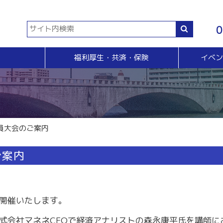
0
福利厚生・共済・保険
イベ
共済等
各種証明書・申請
イベント・セミナー・検定
販売拡大・人脈
生命共済制度「チューリップ共済」
貿易関係証明
イベント・セミナー
＆Ａ
販売拡大
小規模企業共済制度
電子証明書発行
検定
無料相談窓口）
商い情報便
火災共済
【受付終了】GS1事業者（JAN企業）コード
断
電子商い情報便
自動車共済
斡旋
ＨＰ会員企業紹介
員大会のご案内
特定退職金共済制度
ジョブのトビラ
国民年金基金
商いつなぐサイト
ご案内
交流会
融資相談（無料窓口相談）
部会交流
視察見学会
育成セミナー
ビジネス情報交換会
開催いたします。
ブラリー
女性会
式会社マネネCEOで経済アナリストの森永康平氏を講師に
会員交流