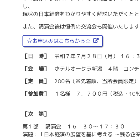
労務・雇用・賃金相談（無料相談窓口）
令和2年4月1日
し、
賃金関係諸統計・説明会
現状の日本経済をわかりやすく解説いただくとと
また、講演会後は恒例の交流会も開催いたします
☆お申込みはこちらから☆
［日 時］
令和７年７月２８日（月） １６：３
［会 場］
ホテルオークラ新潟 ４階 コンチ
［定 員］
200名（※先着順、当所会員限定
［参加費］
１名様 ７，７００円（税込・10
［次 第］
第１部
講演会 １６：３０～１７：３０
演題：「日本経済の展望を基に考える ～残る企