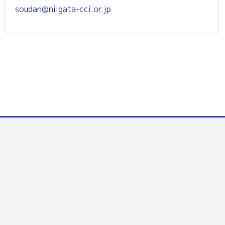
soudan@niigata-cci.or.jp