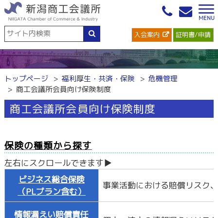
入会案内
証明書/申請
トップページ
福利厚生・共済・保険
危機管理
商工会議所会員向け保険制度
商工会議所会員向け保険制度
保険の種類から探す
ビジネス総合保険
事業活動における賠償リスク
（PLプラン含む）
情報漏えい賠償責任