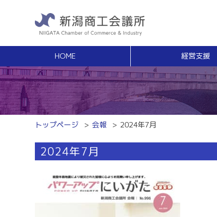
HOME
経営支援
経営支援
福利
健康増進サポート
経営相談
事業承継・Ｍ
無料窓口相談
事業承継支援（
専門家ネットワーク
事業承継簡易診
経営安定特別相談室
M＆Aの相談・
トップページ
会報
2024年7月
エキスパート・バンク
創業
中小企業支援サイト「ミラサポ」
2024年7月
創業塾
新潟県建設サポートセンター
事業計画・創業
税務経理
スキルアップ
税務相談（無料相談窓口）
能力開発・人材
労務・雇用関係
商工会議所ライ
労働保険事務組合
経営発達支援