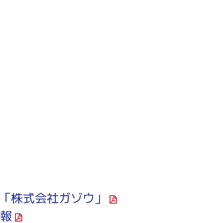
～令和7年3月31日計画
商工クラブ
研究会
新潟国際ビジネス研究会
IEW「株式会社ガゾウ
」
報