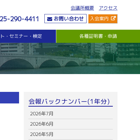
会議所概要
アクセス
25-290-4411
お問い合わせ
入会案内
ント・セミナー・検定
各種証明書・申請
危機管理
資金・融資
社会情勢
危機管理支援（無料窓口相談）
無担保・無保証人融資
要望・提言
与信管理支援(あんしん取引情報提供事業)
各種融資制度紹介
地域活性化
ビジネス総合保険制度
景気観測調査
情報漏えい賠償責任保険
倒産防止共済制度（経営セーフティ共済）
売上債権保全制度（グループ取引信用保険）
業務災害補償プラン
会報バックナンバー(1年分)
休業補償プラン
商工会議所会員向け保険制度
2026年7月
2026年6月
2026年5月