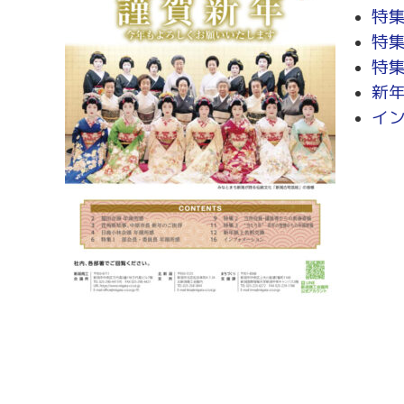
労務・雇用・賃金相談（無料相談窓口）
令和2年4月1日
特
賃金関係諸統計・説明会
特
特集
新
イ