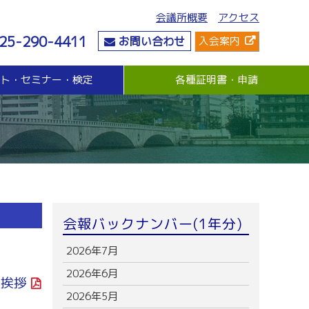
会議所概要
アクセス
25-290-4411
お問い合わせ
入会案内
ント・セミナー・検定
各種証明書・申請
危機管理
資金・融資
社会情勢
危機管理支援（無料窓口相談）
無担保・無保証人融資
要望・提言
与信管理支援(あんしん取引情報提供事業)
各種融資制度紹介
地域活性化
ビジネス総合保険制度
景気観測調査
情報漏えい賠償責任保険
倒産防止共済制度（経営セーフティ共済）
売上債権保全制度（グループ取引信用保険）
業務災害補償プラン
会報バックナンバー(1年分)
休業補償プラン
商工会議所会員向け保険制度
2026年7月
2026年6月
ご挨拶
2026年5月