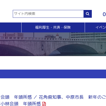
0
福利厚生・共済・保険
イベ
共済等
各種証明書・申請
イベント・セミナー・検定
販売拡大・人脈
生命共済制度「チューリップ共済」
貿易関係証明
イベント・セミナー
＆Ａ
販売拡大
小規模企業共済制度
電子証明書発行
検定
無料相談窓口）
商い情報便
火災共済
【受付終了】GS1事業者（JAN企業）コード
断
電子商い情報便
自動車共済
斡旋
ＨＰ会員企業紹介
特定退職金共済制度
ジョブのトビラ
国民年金基金
商いつなぐサイト
交流会
融資相談（無料窓口相談）
部会交流
視察見学会
育成セミナー
ビジネス情報交換会
ブラリー
田会頭 年頭所感 ／ 花角県知事、中原市長 新年の
女性会
商小林会頭 年頭所感
会員交流