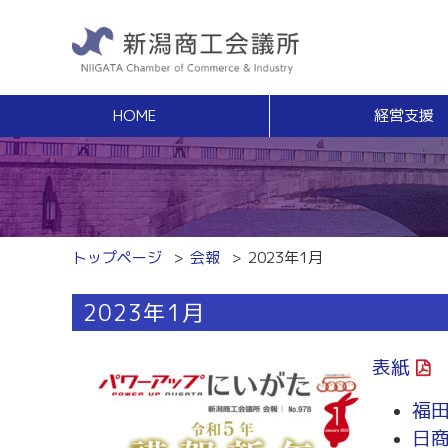
HOME
経営支援
経営支援
福利
健康増進サポート
経営相談
事業承継・Ｍ
無料窓口相談
事業承継支援（
専門家ネットワーク
事業承継簡易診
経営安定特別相談室
M＆Aの相談・
トップページ
会報
2023年1月
エキスパート・バンク
創業
中小企業支援サイト「ミラサポ」
2023年1月
創業塾
新潟県建設サポートセンター
事業計画・創業
税務経理
スキルアップ
表紙
税務相談（無料相談窓口）
能力開発・人材
労務・雇用関係
商工会議所ライ
福
労働保険事務組合
日
経営発達支援