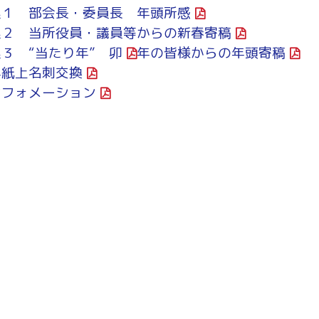
～令和7年3月31日計画
集１ 部会長・委員長 年頭所感
商工クラブ
集２ 当所役員・議員等からの新春寄稿
研究会
新潟国際ビジネス研究会
３ “当たり年” 卯
年の皆様からの年頭寄稿
年紙上名刺交換
ンフォメーション