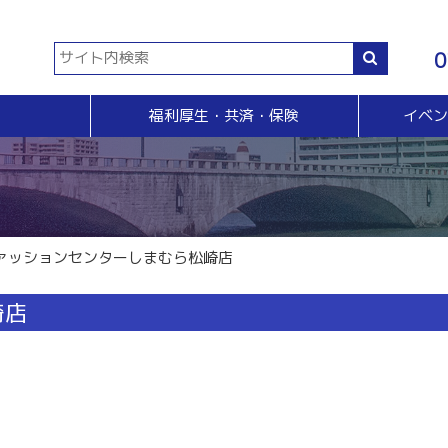
0
福利厚生・共済・保険
イベ
共済等
各種証明書・申請
イベント・セミナー・検定
販売拡大・人脈
生命共済制度「チューリップ共済」
貿易関係証明
イベント・セミナー
＆Ａ
販売拡大
小規模企業共済制度
電子証明書発行
検定
無料相談窓口）
商い情報便
火災共済
【受付終了】GS1事業者（JAN企業）コード
断
電子商い情報便
自動車共済
斡旋
ＨＰ会員企業紹介
ァッションセンターしまむら松崎店
特定退職金共済制度
ジョブのトビラ
国民年金基金
商いつなぐサイト
崎店
交流会
融資相談（無料窓口相談）
部会交流
視察見学会
育成セミナー
ビジネス情報交換会
ブラリー
女性会
会員交流