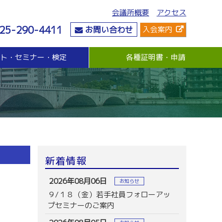
会議所概要
アクセス
25-290-4411
お問い合わせ
入会案内
ント・セミナー・検定
各種証明書・申請
危機管理
資金・融資
社会情勢
危機管理支援（無料窓口相談）
無担保・無保証人融資
要望・提言
与信管理支援(あんしん取引情報提供事業)
各種融資制度紹介
地域活性化
ビジネス総合保険制度
景気観測調査
情報漏えい賠償責任保険
倒産防止共済制度（経営セーフティ共済）
売上債権保全制度（グループ取引信用保険）
業務災害補償プラン
新着情報
休業補償プラン
商工会議所会員向け保険制度
2026年08月06日
お知らせ
９/１８（金）若手社員フォローアッ
プセミナーのご案内