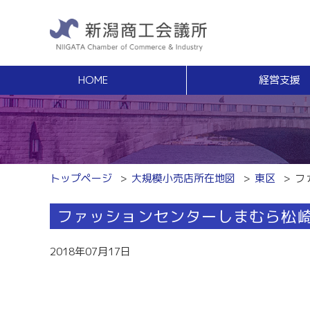
HOME
経営支援
経営支援
福利
健康増進サポート
経営相談
事業承継・Ｍ
無料窓口相談
事業承継支援（
専門家ネットワーク
事業承継簡易診
経営安定特別相談室
M＆Aの相談・
トップページ
大規模小売店所在地図
東区
フ
エキスパート・バンク
創業
中小企業支援サイト「ミラサポ」
ファッションセンターしまむら松
創業塾
新潟県建設サポートセンター
事業計画・創業
税務経理
スキルアップ
2018年07月17日
税務相談（無料相談窓口）
能力開発・人材
労務・雇用関係
商工会議所ライ
労働保険事務組合
経営発達支援