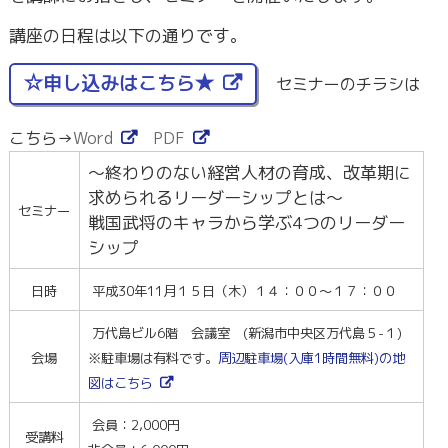
講座の日程は以下の通りです。
☆申し込みはこちら★
セミナーのチラシは
こちら→
Word
PDF
～終わりのない経営人材の育成、改革期に
求められるリーダーシップとは～
セミナー
戦国武将のキャラから学ぶ4つのリーダー
シップ
日時
平成30年11月１５日（木）１４：００～１７：００
万代島ビル6階 会議室 (新潟市中央区万代島５-１)
会場
※駐車場は有料です。
周辺駐車場(入庫1時間無料)の地
図はこちら
会員：2,000円
受講料