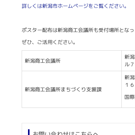
労務・雇用・賃金相談（無料相談窓口）
令和2年4月1日
詳しくは新潟市ホームページをご覧ください。
賃金関係諸統計・説明会
ポスター配布は新潟商工会議所も受付場所となっ
ぜひ、ご活用ください。
新潟
新潟商工会議所
ル７
新潟
１６
新潟商工会議所まちづくり支援課
国際
お問い合わせはこちらへ