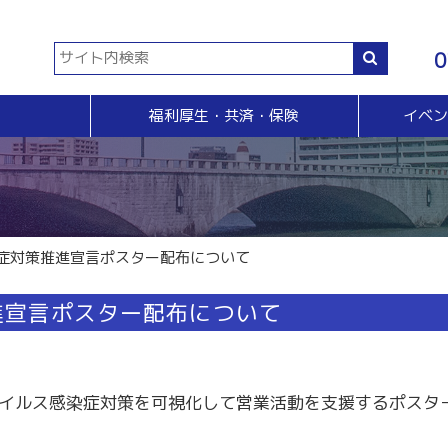
0
福利厚生・共済・保険
イベ
共済等
各種証明書・申請
イベント・セミナー・検定
販売拡大・人脈
生命共済制度「チューリップ共済」
貿易関係証明
イベント・セミナー
＆Ａ
販売拡大
小規模企業共済制度
電子証明書発行
検定
無料相談窓口）
商い情報便
火災共済
【受付終了】GS1事業者（JAN企業）コード
断
電子商い情報便
自動車共済
斡旋
ＨＰ会員企業紹介
症対策推進宣言ポスター配布について
特定退職金共済制度
ジョブのトビラ
国民年金基金
商いつなぐサイト
進宣言ポスター配布について
交流会
融資相談（無料窓口相談）
部会交流
視察見学会
育成セミナー
ビジネス情報交換会
イルス感染症対策を可視化して営業活動を支援するポスタ
ブラリー
女性会
会員交流