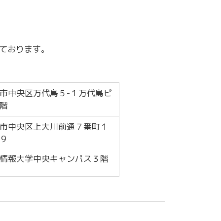
～令和7年3月31日計画
商工クラブ
研究会
新潟国際ビジネス研究会
ております。
市中央区万代島５-１万代島ビ
階
市中央区上大川前通７番町１
９
情報大学中央キャンパス３階