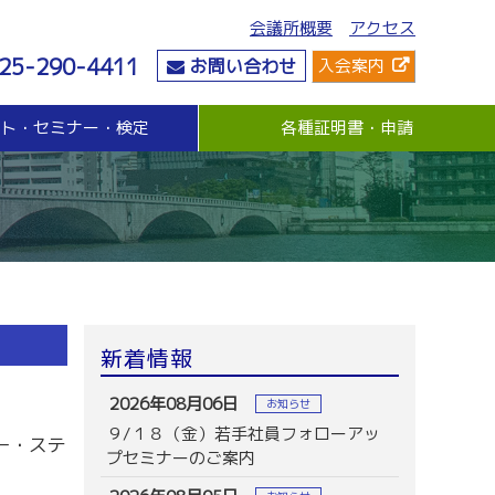
会議所概要
アクセス
25-290-4411
お問い合わせ
入会案内
ント・セミナー・検定
各種証明書・申請
危機管理
資金・融資
社会情勢
危機管理支援（無料窓口相談）
無担保・無保証人融資
要望・提言
与信管理支援(あんしん取引情報提供事業)
各種融資制度紹介
地域活性化
ビジネス総合保険制度
景気観測調査
情報漏えい賠償責任保険
倒産防止共済制度（経営セーフティ共済）
売上債権保全制度（グループ取引信用保険）
業務災害補償プラン
新着情報
休業補償プラン
商工会議所会員向け保険制度
2026年08月06日
お知らせ
９/１８（金）若手社員フォローアッ
ー・ステ
プセミナーのご案内