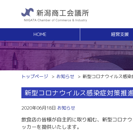
HOME
経営支援
経営支援
福利
健康増進サポート
経営相談
事業承継・Ｍ
無料窓口相談
事業承継支援（
専門家ネットワーク
事業承継簡易診
経営安定特別相談室
M＆Aの相談・
トップページ
お知らせ
新型コロナウイルス感染
エキスパート・バンク
創業
中小企業支援サイト「ミラサポ」
新型コロナウイルス感染症対策推
創業塾
新潟県建設サポートセンター
事業計画・創業
税務経理
スキルアップ
2020年06月18日
お知らせ
税務相談（無料相談窓口）
能力開発・人材
飲食店の皆様が自主的に取り組む、新型コロナウ
労務・雇用関係
商工会議所ライ
ッカーを提供いたします。
労働保険事務組合
経営発達支援