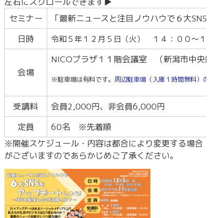
セミナー
「最新ニュースと注目ノウハウで６大SNS
日時
令和５年１２月５
日（火） １４：００～１７
NICOプラザ１１階会議室
（新潟市中央区万
会場
※駐車場は有料です。
周辺駐車場（入庫１時間無料）の地
受講料
会員2,000円、非会員6,000円
定員
60名 ※先着順
※開催スケジュール・内容は都合により変更する場合
がございますのであらかじめご了承ください。