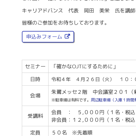
労務・雇用・賃金相談（無料相談窓口）
令和2年4月1日
賃金関係諸統計・説明会
キャリアドバンス 代表 岡田 美栄 氏を講師
皆様のご参加をお待ちしております。
申込みフォーム
セミナー
「確かなOJTにするために」
日時
令和４年 ４月２６
日（火） １０：
朱鷺メッセ２階 中会議室２０１（
会場
※駐車場は有料です。
周辺駐車場（入庫１時間
会員 ： ５,０００円（１名・税込
受講料
非会員：１２,０００円（１名・税込
定員
５０名 ※先着順