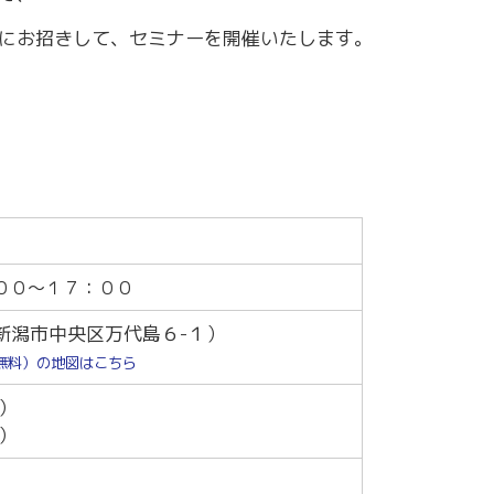
～令和7年3月31日計画
商工クラブ
にお招きして、セミナーを開催いたします。
研究会
新潟国際ビジネス研究会
００～１７：００
新潟市中央区万代島６-１）
無料）の地図はこちら
）
）