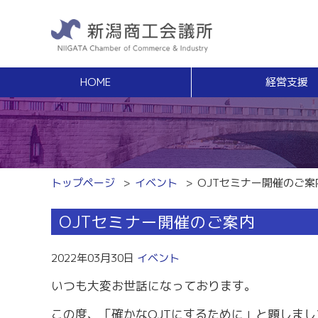
HOME
経営支援
経営支援
福利
健康増進サポート
経営相談
事業承継・Ｍ
無料窓口相談
事業承継支援（
専門家ネットワーク
事業承継簡易診
経営安定特別相談室
M＆Aの相談・
トップページ
イベント
OJTセミナー開催のご案
エキスパート・バンク
創業
中小企業支援サイト「ミラサポ」
OJTセミナー開催のご案内
創業塾
新潟県建設サポートセンター
事業計画・創業
税務経理
スキルアップ
2022年03月30日
イベント
税務相談（無料相談窓口）
能力開発・人材
いつも大変お世話になっております。
労務・雇用関係
商工会議所ライ
労働保険事務組合
経営発達支援
この度、「確かなOJTにするために」と題しまし