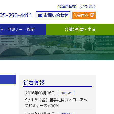
会議所概要
アクセス
25-290-4411
お問い合わせ
入会案内
ント・セミナー・検定
各種証明書・申請
危機管理
資金・融資
社会情勢
危機管理支援（無料窓口相談）
無担保・無保証人融資
要望・提言
与信管理支援(あんしん取引情報提供事業)
各種融資制度紹介
地域活性化
ビジネス総合保険制度
景気観測調査
情報漏えい賠償責任保険
倒産防止共済制度（経営セーフティ共済）
売上債権保全制度（グループ取引信用保険）
業務災害補償プラン
新着情報
休業補償プラン
商工会議所会員向け保険制度
2026年08月06日
お知らせ
９/１８（金）若手社員フォローアッ
プセミナーのご案内