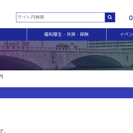
0
福利厚生・共済・保険
イベ
共済等
各種証明書・申請
イベント・セミナー・検定
販売拡大・人脈
生命共済制度「チューリップ共済」
貿易関係証明
イベント・セミナー
＆Ａ
販売拡大
小規模企業共済制度
電子証明書発行
検定
無料相談窓口）
商い情報便
火災共済
【受付終了】GS1事業者（JAN企業）コード
断
電子商い情報便
自動車共済
斡旋
ＨＰ会員企業紹介
内
特定退職金共済制度
ジョブのトビラ
国民年金基金
商いつなぐサイト
交流会
融資相談（無料窓口相談）
部会交流
視察見学会
育成セミナー
ビジネス情報交換会
ブラリー
女性会
て、
会員交流