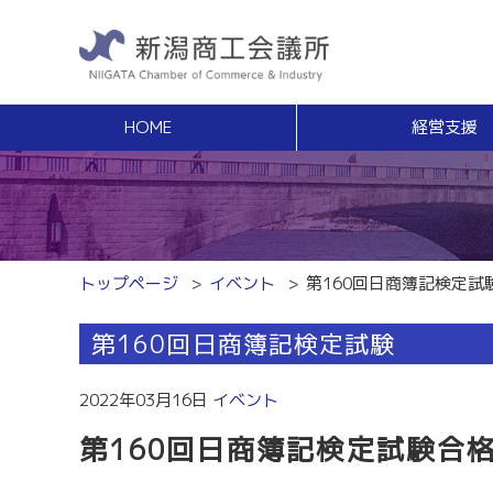
HOME
経営支援
経営支援
福利
健康増進サポート
経営相談
事業承継・Ｍ
無料窓口相談
事業承継支援（
専門家ネットワーク
事業承継簡易診
経営安定特別相談室
M＆Aの相談・
トップページ
イベント
第160回日商簿記検定試
エキスパート・バンク
創業
中小企業支援サイト「ミラサポ」
第160回日商簿記検定試験
創業塾
新潟県建設サポートセンター
事業計画・創業
税務経理
スキルアップ
2022年03月16日
イベント
税務相談（無料相談窓口）
能力開発・人材
第160回日商簿記検定試験合
労務・雇用関係
商工会議所ライ
労働保険事務組合
経営発達支援