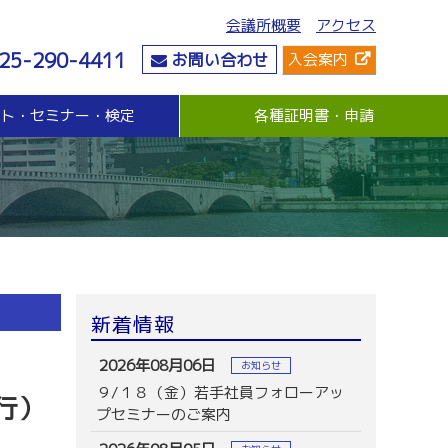
会議所概要
アクセス
25-290-4411
お問い合わせ
入会案内
ント・セミナー・検定
各種証明書・申請
危機管理
資金・融資
社会情勢
危機管理支援（無料窓口相談）
無担保・無保証人融資
要望・提言
与信管理支援(あんしん取引情報提供事業)
各種融資制度紹介
地域活性化
ビジネス総合保険制度
景気観測調査
情報漏えい賠償責任保険
倒産防止共済制度（経営セーフティ共済）
売上債権保全制度（グループ取引信用保険）
業務災害補償プラン
新着情報
休業補償プラン
商工会議所会員向け保険制度
2026年08月06日
お知らせ
９/１８（金）若手社員フォローアッ
行）
プセミナーのご案内