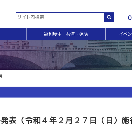
0
福利厚生・共済・保険
イベ
共済等
各種証明書・申請
イベント・セミナー・検定
販売拡大・人脈
生命共済制度「チューリップ共済」
貿易関係証明
イベント・セミナー
＆Ａ
販売拡大
小規模企業共済制度
電子証明書発行
検定
無料相談窓口）
商い情報便
火災共済
【受付終了】GS1事業者（JAN企業）コード
断
電子商い情報便
自動車共済
斡旋
ＨＰ会員企業紹介
験
特定退職金共済制度
ジョブのトビラ
国民年金基金
商いつなぐサイト
交流会
融資相談（無料窓口相談）
部会交流
視察見学会
育成セミナー
ビジネス情報交換会
格発表（令和４年２月２７日（日）施
ブラリー
女性会
会員交流