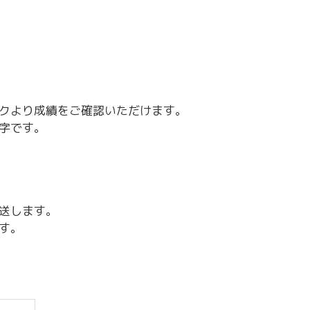
～令和7年3月31日計画
商工クラブ
研究会
新潟国際ビジネス研究会
クより成績をご確認いただけます。
字です。
送します。
す。