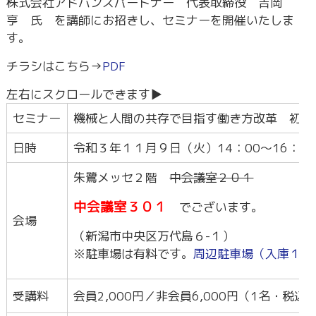
株式会社アドバンスパートナー 代表取締役 吉岡
亨 氏 を講師にお招きし、セミナーを開催いたしま
す。
チラシはこちら→
PDF
セミナー
機械と人間の共存で目指す働き方改革 初めて
日時
令和３年１１月９日（火）14：00～16：00
朱鷺メッセ２階
中会議室２０１
中会議室３０１
でございます。
会場
（新潟市中央区万代島６-１）
※駐車場は有料です。
周辺駐車場（入庫１時
受講料
会員2,000円／非会員6,000円（1名・税込