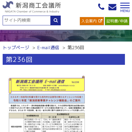
入会案内
証明書/申請
トップページ
E-mail通信
第236回
第236回