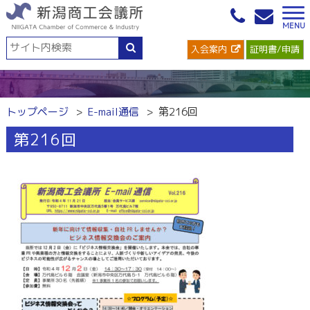
入会案内
証明書/申請
トップページ
E-mail通信
第216回
第216回