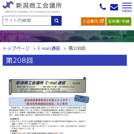
入会案内
証明書/申請
トップページ
E-mail通信
第208回
第208回