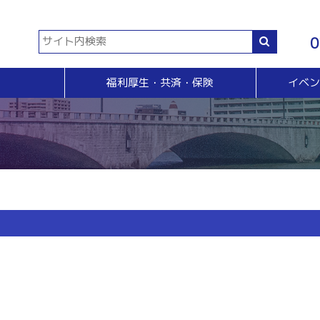
0
福利厚生・共済・保険
イベ
共済等
各種証明書・申請
イベント・セミナー・検定
販売拡大・人脈
生命共済制度「チューリップ共済」
貿易関係証明
イベント・セミナー
＆Ａ
販売拡大
小規模企業共済制度
電子証明書発行
検定
無料相談窓口）
商い情報便
火災共済
【受付終了】GS1事業者（JAN企業）コード
断
電子商い情報便
自動車共済
斡旋
ＨＰ会員企業紹介
特定退職金共済制度
ジョブのトビラ
国民年金基金
商いつなぐサイト
交流会
融資相談（無料窓口相談）
部会交流
視察見学会
育成セミナー
ビジネス情報交換会
ブラリー
女性会
会員交流