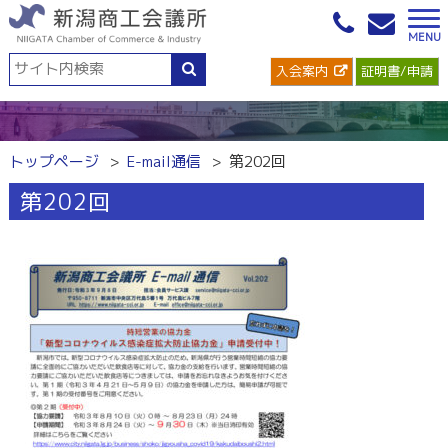
入会案内
証明書/申請
トップページ
E-mail通信
第202回
第202回