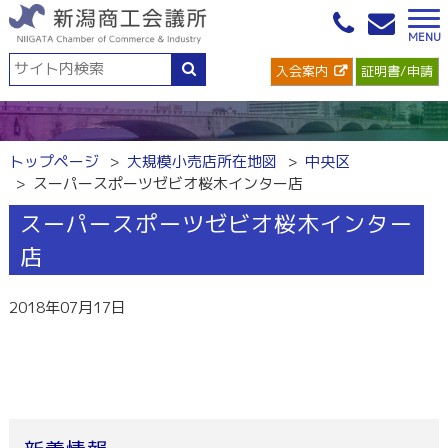
入会案内
証明書/申請
トップページ
大規模小売店所在地図
中央区
スーパースポーツゼビオ桜木インター店
スーパースポーツゼビオ桜木インター
店
2018年07月17日