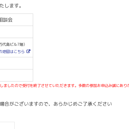
～令和7年3月31日計画
商工クラブ
たします。
研究会
相談会
新潟国際ビジネス研究会
万代島ビル7階）
)の地図はこちら
しましたので受付を終了させていただきます。多数の参加お申込み誠にあり
場合がございますので、あらかじめご了承ください