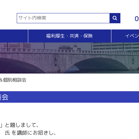
0
福利厚生・共済・保険
イベ
共済等
各種証明書・申請
イベント・セミナー・検定
販売拡大・人脈
生命共済制度「チューリップ共済」
貿易関係証明
イベント・セミナー
＆Ａ
販売拡大
小規模企業共済制度
電子証明書発行
検定
無料相談窓口）
商い情報便
火災共済
【受付終了】GS1事業者（JAN企業）コード
断
電子商い情報便
自動車共済
斡旋
ＨＰ会員企業紹介
＆個別相談会
特定退職金共済制度
ジョブのトビラ
国民年金基金
商いつなぐサイト
談会
交流会
融資相談（無料窓口相談）
部会交流
視察見学会
育成セミナー
ビジネス情報交換会
」と題しまして、
ブラリー
女性会
 氏 を講師にお招きし、
会員交流