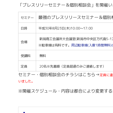
労務・雇用・賃金相談（無料相談窓口）
令和2年4月1日
「プレスリリーセミナー＆個別相談会」を開催い
賃金関係諸統計・説明会
最強のプレスリリースセミナー＆個別
セミナー
日時
平成30年8月23日(木
)10:00～17:00
新潟商工会議所大会議室(新潟市中央区万代島5-1
会場
※駐車場は有料です。
周辺駐車場(入庫1時間無料
受講料
無料
定員
20名※先着順（定員超過のみご連絡します）
セミナー・個別相談会のチラシはこちら→
定員に達
いました。
※開催スケジュール・内容は都合により変更する