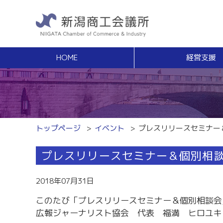
HOME
経営支援
経営支援
福利
健康増進サポート
経営相談
事業承継・Ｍ
無料窓口相談
事業承継支援（
専門家ネットワーク
事業承継簡易診
経営安定特別相談室
M＆Aの相談・
トップページ
イベント
プレスリリースセミナー
エキスパート・バンク
創業
中小企業支援サイト「ミラサポ」
プレスリリースセミナー＆個別相
創業塾
新潟県建設サポートセンター
事業計画・創業
税務経理
スキルアップ
2018年07月31日
税務相談（無料相談窓口）
能力開発・人材
このたび「プレスリリースセミナー＆個別相談会
労務・雇用関係
商工会議所ライ
広報ジャーナリスト協会 代表 福満 ヒロユキ
労働保険事務組合
経営発達支援