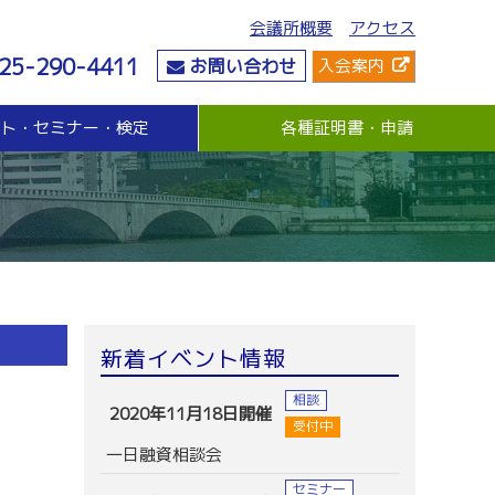
会議所概要
アクセス
25-290-4411
お問い合わせ
入会案内
ント・セミナー・検定
各種証明書・申請
危機管理
資金・融資
社会情勢
危機管理支援（無料窓口相談）
無担保・無保証人融資
要望・提言
与信管理支援(あんしん取引情報提供事業)
各種融資制度紹介
地域活性化
ビジネス総合保険制度
景気観測調査
情報漏えい賠償責任保険
倒産防止共済制度（経営セーフティ共済）
売上債権保全制度（グループ取引信用保険）
業務災害補償プラン
新着イベント情報
休業補償プラン
商工会議所会員向け保険制度
相談
2020年11月18日開催
受付中
一日融資相談会
セミナー