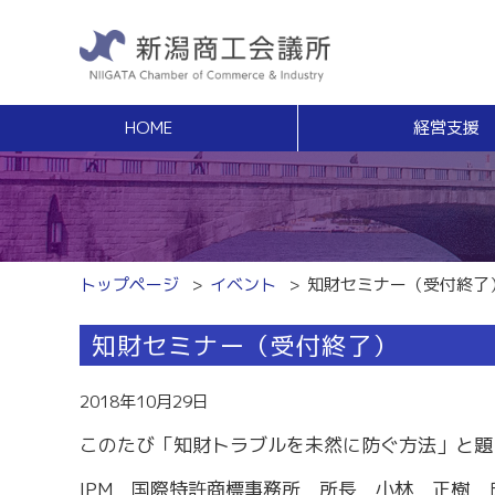
HOME
経営支援
経営支援
福利
健康増進サポート
経営相談
事業承継・Ｍ
無料窓口相談
事業承継支援（
専門家ネットワーク
事業承継簡易診
経営安定特別相談室
M＆Aの相談・
トップページ
イベント
知財セミナー（受付終了
エキスパート・バンク
創業
中小企業支援サイト「ミラサポ」
知財セミナー（受付終了）
創業塾
新潟県建設サポートセンター
事業計画・創業
税務経理
スキルアップ
2018年10月29日
税務相談（無料相談窓口）
能力開発・人材
このたび「知財トラブルを未然に防ぐ方法」と題
労務・雇用関係
商工会議所ライ
労働保険事務組合
経営発達支援
IPM 国際特許商標事務所 所長 小林 正樹 