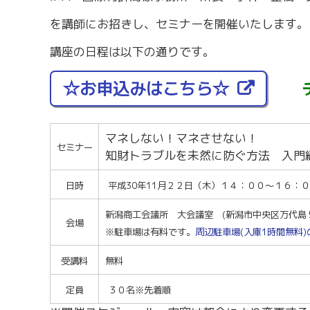
労務・雇用・賃金相談（無料相談窓口）
令和2年4月1日
賃金関係諸統計・説明会
を講師にお招きし、セミナーを開催いたします。
講座の日程は以下の通りです。
☆お申込みはこちら☆
マネしない！マネさせない！
セミナー
知財トラブルを未然に防ぐ方法 入門
日時
平成30年11月２２日（木）１４：００～１６：
新潟商工会議所 大会議室 (新潟市中央区万代島５
会場
※駐車場は有料です。
周辺駐車場(入庫1時間無料
受講料
無料
定員
３０名※先着順