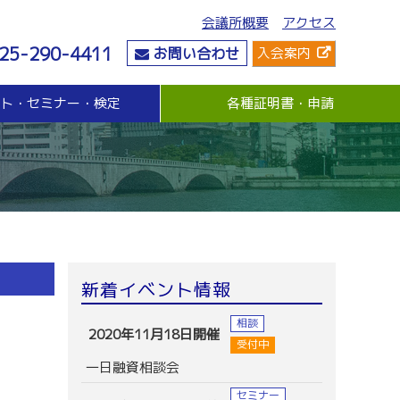
会議所概要
アクセス
25-290-4411
お問い合わせ
入会案内
ント・セミナー・検定
各種証明書・申請
危機管理
資金・融資
社会情勢
危機管理支援（無料窓口相談）
無担保・無保証人融資
要望・提言
与信管理支援(あんしん取引情報提供事業)
各種融資制度紹介
地域活性化
ビジネス総合保険制度
景気観測調査
情報漏えい賠償責任保険
倒産防止共済制度（経営セーフティ共済）
売上債権保全制度（グループ取引信用保険）
業務災害補償プラン
新着イベント情報
休業補償プラン
商工会議所会員向け保険制度
相談
2020年11月18日開催
受付中
一日融資相談会
セミナー