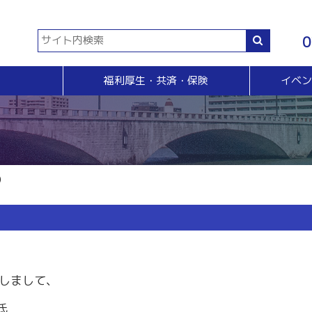
0
福利厚生・共済・保険
イベ
共済等
各種証明書・申請
イベント・セミナー・検定
販売拡大・人脈
生命共済制度「チューリップ共済」
貿易関係証明
イベント・セミナー
＆Ａ
販売拡大
小規模企業共済制度
電子証明書発行
検定
無料相談窓口）
商い情報便
火災共済
【受付終了】GS1事業者（JAN企業）コード
断
電子商い情報便
自動車共済
斡旋
ＨＰ会員企業紹介
）
特定退職金共済制度
ジョブのトビラ
国民年金基金
商いつなぐサイト
交流会
融資相談（無料窓口相談）
部会交流
視察見学会
育成セミナー
ビジネス情報交換会
しまして、
ブラリー
女性会
氏
会員交流