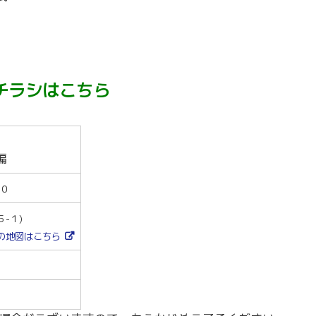
～令和7年3月31日計画
商工クラブ
研究会
新潟国際ビジネス研究会
チラシはこちら
編
００
-１)
)の地図はこちら