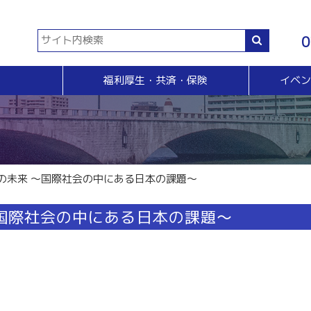
0
福利厚生・共済・保険
イベ
共済等
各種証明書・申請
イベント・セミナー・検定
販売拡大・人脈
生命共済制度「チューリップ共済」
貿易関係証明
イベント・セミナー
＆Ａ
販売拡大
小規模企業共済制度
電子証明書発行
検定
無料相談窓口）
商い情報便
火災共済
【受付終了】GS1事業者（JAN企業）コード
断
電子商い情報便
自動車共済
斡旋
ＨＰ会員企業紹介
の未来 ～国際社会の中にある日本の課題～
特定退職金共済制度
ジョブのトビラ
国民年金基金
商いつなぐサイト
国際社会の中にある日本の課題～
交流会
融資相談（無料窓口相談）
部会交流
視察見学会
育成セミナー
ビジネス情報交換会
ブラリー
女性会
会員交流