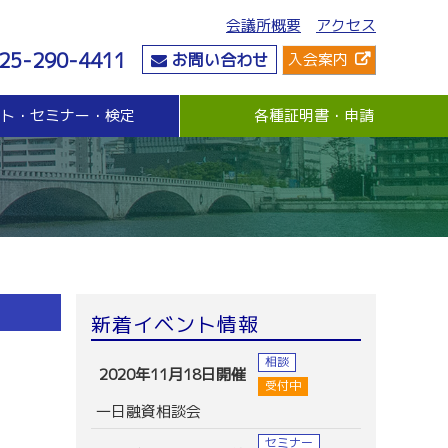
会議所概要
アクセス
25-290-4411
お問い合わせ
入会案内
ント・セミナー・検定
各種証明書・申請
危機管理
資金・融資
社会情勢
危機管理支援（無料窓口相談）
無担保・無保証人融資
要望・提言
与信管理支援(あんしん取引情報提供事業)
各種融資制度紹介
地域活性化
ビジネス総合保険制度
景気観測調査
情報漏えい賠償責任保険
倒産防止共済制度（経営セーフティ共済）
売上債権保全制度（グループ取引信用保険）
業務災害補償プラン
新着イベント情報
休業補償プラン
商工会議所会員向け保険制度
相談
2020年11月18日開催
受付中
一日融資相談会
セミナー