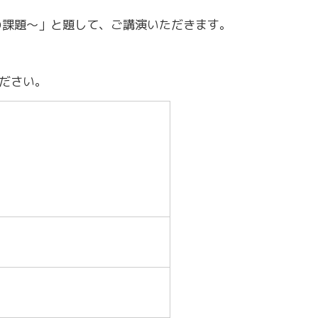
～令和7年3月31日計画
商工クラブ
の課題～」と題して、ご講演いただきます。
研究会
新潟国際ビジネス研究会
ださい。