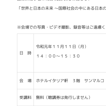
労務・雇用・賃金相談（無料相談窓口）
令和2年4月1日
賃金関係諸統計・説明会
「世界と日本の未来 ～国際社会の中にある日本
※会場での写真・ビデオ撮影、録音等はご遠慮く
令和元年１１月１１日（月）
日 時
１４：００～１５：３０
会 場
ホテルイタリア軒 ３階 サンマルコ
受講料
無料（聴講券は発行しません）