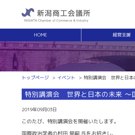
HOME
経営支援
経営支援
福利
健康増進サポート
経営相談
事業承継・Ｍ
無料窓口相談
事業承継支援（
専門家ネットワーク
事業承継簡易診
経営安定特別相談室
M＆Aの相談・
トップページ
イベント
特別講演会 世界と日本
エキスパート・バンク
創業
中小企業支援サイト「ミラサポ」
特別講演会 世界と日本の未来 ～
創業塾
新潟県建設サポートセンター
事業計画・創業
税務経理
スキルアップ
2019年09月03日
税務相談（無料相談窓口）
能力開発・人材
このたび、特別講演会を開催いたします。
労務・雇用関係
商工会議所ライ
労働保険事務組合
経営発達支援
国際政治学者の村田 晃嗣 氏をお招きし、