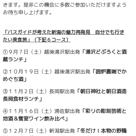
きます。是非この機会に多数ご参加いただけますよう
お待ち申し上げます。
「バスガイドが考えた新潟の魅力再発見 自分でも行き
たい美食旅」（下記６コース）
①９月７日（土）越後湯沢駅出発
「湯沢どぶろくと酒
蔵ランチ」
②１０月１９日（土）越後湯沢駅出発
「囲炉裏端でか
めぐち酒」
③１１月２日（土）長岡駅出発
「朝日神社と朝日酒造
長岡食材ランチ」
④１１月１６日（土）浦佐駅出発
「彩リの彫刻芸術と
地酒＆雪室ワイン飲み比べ」
⑤１２月７日（土）新潟駅出発
「冬だけ！本物の野鴨