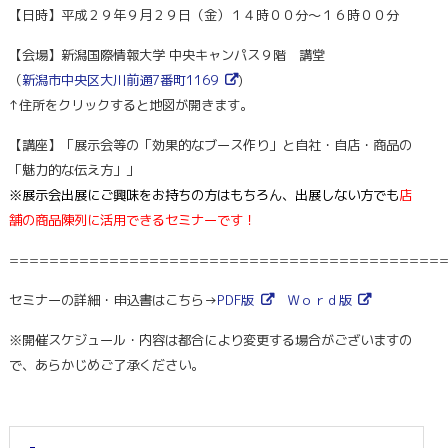
【日時】平成２９年９月２９日（金）１４時００分～１６時００分
【会場】新潟国際情報大学 中央キャンパス９階 講堂
（
新潟市中央区大川前通7番町1169
)
↑住所をクリックすると地図
が開きます。
【講座】「展示会等の「効果的なブース作り」と自社・自店・商品の
「魅力的な伝え方」」
※展示会出展にご興味をお持ちの方はもちろん、出展しない方でも
店
舗の商品陳列に活用できるセミナーです！
===========================================
セミナーの詳細・申込書はこちら→
PDF版
Ｗｏｒｄ版
※開催スケジュール・内容は都合により変更する場合がございますの
で、あらかじめご了承ください。