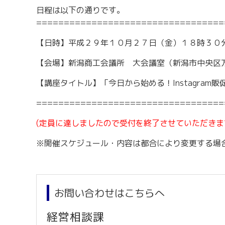
労務・雇用・賃金相談（無料相談窓口）
令和2年4月1日
日程は以下の通りです。
賃金関係諸統計・説明会
==================================
【日時】平成２９年１０月２７日（金）１８時３０
【会場】新潟商工会議所 大会議室（新潟市中央区
【講座タイトル】「今日から始める！Instagram販
==================================
(定員に達しましたので受付を終了させていただきま
※開催スケジュール・内容は都合により変更する場
お問い合わせはこちらへ
経営相談課