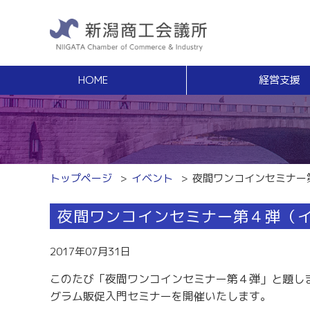
HOME
経営支援
経営支援
福利
健康増進サポート
経営相談
事業承継・Ｍ
無料窓口相談
事業承継支援（
専門家ネットワーク
事業承継簡易診
経営安定特別相談室
M＆Aの相談・
トップページ
イベント
夜間ワンコインセミナー
エキスパート・バンク
創業
中小企業支援サイト「ミラサポ」
夜間ワンコインセミナー第４弾（
創業塾
新潟県建設サポートセンター
事業計画・創業
税務経理
スキルアップ
2017年07月31日
税務相談（無料相談窓口）
能力開発・人材
このたび「夜間ワンコインセミナー第４弾」と題し
労務・雇用関係
商工会議所ライ
グラム販促入門セミナーを開催いたします。
労働保険事務組合
経営発達支援