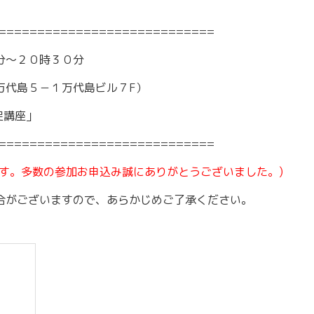
～令和7年3月31日計画
商工クラブ
============================
研究会
新潟国際ビジネス研究会
分～２０時３０分
万代島５－１万代島ビル７F）
促講座」
============================
す。多数の参加お申込み誠にありがとうございました。)
合がございますので、あらかじめご了承ください。