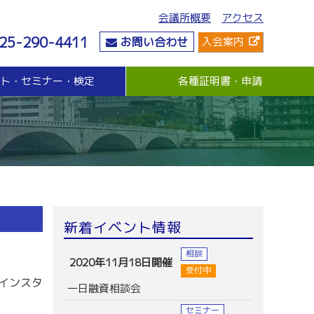
会議所概要
アクセス
25-290-4411
お問い合わせ
入会案内
ント・セミナー・検定
各種証明書・申請
危機管理
資金・融資
社会情勢
危機管理支援（無料窓口相談）
無担保・無保証人融資
要望・提言
与信管理支援(あんしん取引情報提供事業)
各種融資制度紹介
地域活性化
ビジネス総合保険制度
景気観測調査
情報漏えい賠償責任保険
倒産防止共済制度（経営セーフティ共済）
売上債権保全制度（グループ取引信用保険）
業務災害補償プラン
新着イベント情報
休業補償プラン
商工会議所会員向け保険制度
相談
2020年11月18日開催
受付中
インスタ
一日融資相談会
セミナー