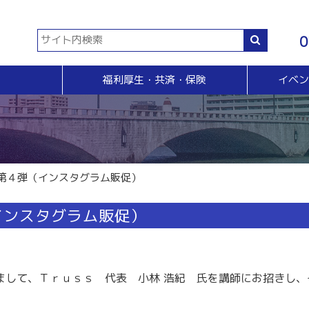
0
福利厚生・共済・保険
イベ
共済等
各種証明書・申請
イベント・セミナー・検定
販売拡大・人脈
生命共済制度「チューリップ共済」
貿易関係証明
イベント・セミナー
＆Ａ
販売拡大
小規模企業共済制度
電子証明書発行
検定
無料相談窓口）
商い情報便
火災共済
【受付終了】GS1事業者（JAN企業）コード
断
電子商い情報便
自動車共済
斡旋
ＨＰ会員企業紹介
第４弾（インスタグラム販促）
特定退職金共済制度
ジョブのトビラ
国民年金基金
商いつなぐサイト
インスタグラム販促）
交流会
融資相談（無料窓口相談）
部会交流
視察見学会
育成セミナー
ビジネス情報交換会
まして、Ｔｒｕｓｓ 代表 小林 浩紀 氏を講師にお招きし、
ブラリー
女性会
会員交流