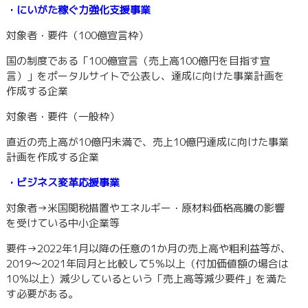
・にいがた稼ぐ力強化支援事業
対象者・要件（100億宣言枠）
国の制度である「100億宣言（売上高100億円を目指す宣
言）」をポータルサイトで公表し、達成に向けた事業計画を
作成する企業
対象者・要件（一般枠）
直近の売上高が10億円未満で、売上10億円達成に向けた事業
計画を作成する企業
・ビジネス変革応援事業
対象者→米国関税措置やエネルギー・原材料価格高騰の影響
を受けている中小企業等
要件→2022年1月以降の任意の1か月の売上高や粗利益等が、
2019～2021年同月と比較して5％以上（付加価値額の場合は
10％以上）減少しているという「売上高等減少要件」を満た
す必要がある。