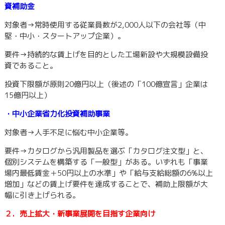
資補助金
対象者→常時使用する従業員数が2,000人以下の会社等（中
堅・中小・スタートアップ企業）。
要件→持続的な賃上げを目的とした工場新設や大規模設備投
資であること。
投資下限額が原則20億円以上（後述の「100億宣言」企業は
15億円以上）
・中小企業省力化投資補助事業
対象者→人手不足に悩む中小企業等。
要件→カタログから汎用製品を選ぶ「カタログ注文型」と、
個別システムを構築する「一般型」がある。いずれも「事業
場内最低賃金＋50円以上の水準」や「給与支給総額の6%以上
増加」などの賃上げ要件を達成することで、補助上限額が大
幅に引き上げられる。
２．売上拡大・新事業展開を目指す企業向け