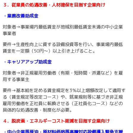
３．従業員の処遇改善・人材確保を目指す企業向け
・業務改善助成金
対象者→事業場内最低賃金が地域別最低賃金未満の中小企業
事業者
要件→生産性向上に資する設備投資等を行い、事業場内最低
賃金を一定額（50円〜）以上引き上げること。
・キャリアアップ助成金
対象者→非正規雇用労働者（有期・短時間・派遣など）を雇
用する事業主
要件→基本給を定める賃金規定を3％以上増額改定して適用す
る（賃金規定等改定コース）や、就業規則等に基づき非正規
雇用労働者を正社員に転換させる（正社員化コース）などの
具体的な処遇改善・制度化が必要。
４．脱炭素・エネルギーコスト削減を目指す企業向け
・中小企業等原油・原材料価格等高騰対応設備導入緊急支援