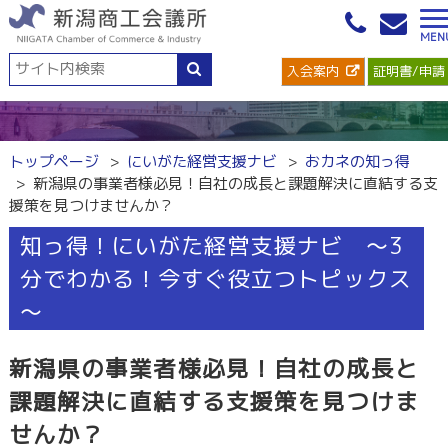
入会案内
証明書/申請
トップページ
にいがた経営支援ナビ
おカネの知っ得
新潟県の事業者様必見！自社の成長と課題解決に直結する支
援策を見つけませんか？
知っ得！にいがた経営支援ナビ ～3
分でわかる！今すぐ役立つトピックス
～
新潟県の事業者様必見！自社の成長と
課題解決に直結する支援策を見つけま
せんか？