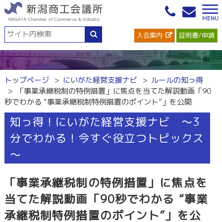
入会案内
証明書/申請
トップページ
にいがた経営支援ナビ
ルールの知っ得
「事業承継税制の特例措置」に焦点を当てた解説動画「90
秒でわかる “事業承継税制特例措置のポイント”」を公開
知っ得！にいがた経営支援ナビ ～3
分でわかる！今すぐ役立つトピックス
～
「事業承継税制の特例措置」に焦点を
当てた解説動画「90秒でわかる “事業
承継税制特例措置のポイント”」を公