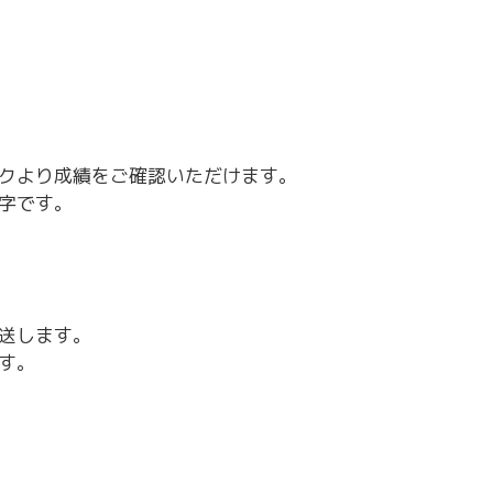
～令和7年3月31日計画
商工クラブ
研究会
新潟国際ビジネス研究会
クより成績をご確認いただけます。
字です。
送します。
す。