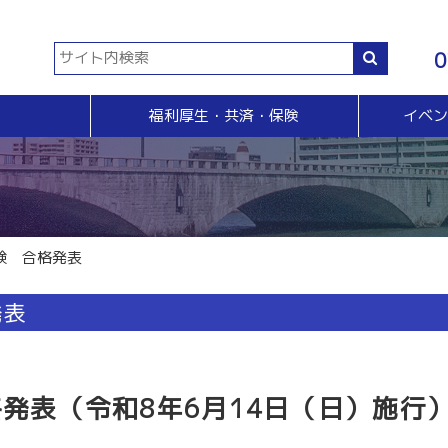
0
福利厚生・共済・保険
イベ
共済等
各種証明書・申請
イベント・セミナー・検定
販売拡大・人脈
生命共済制度「チューリップ共済」
貿易関係証明
イベント・セミナー
＆Ａ
販売拡大
小規模企業共済制度
電子証明書発行
検定
無料相談窓口）
商い情報便
火災共済
【受付終了】GS1事業者（JAN企業）コード
断
電子商い情報便
自動車共済
斡旋
ＨＰ会員企業紹介
験 合格発表
特定退職金共済制度
ジョブのトビラ
国民年金基金
商いつなぐサイト
発表
交流会
融資相談（無料窓口相談）
部会交流
視察見学会
育成セミナー
ビジネス情報交換会
格発表（令和8年6月14日（日）施行
ブラリー
女性会
会員交流