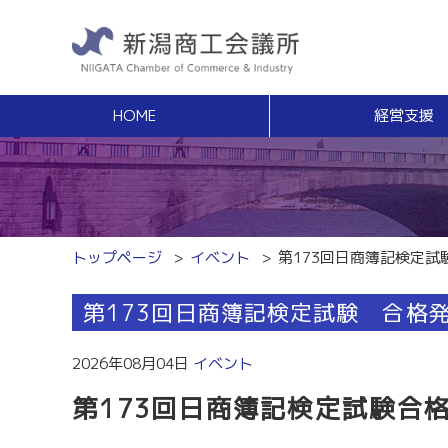
HOME
経営支援
経営支援
福利
健康増進サポート
経営相談
事業承継・Ｍ
無料窓口相談
事業承継支援（
専門家ネットワーク
事業承継簡易診
経営安定特別相談室
M＆Aの相談・
トップページ
イベント
第173回日商簿記検定試
エキスパート・バンク
創業
中小企業支援サイト「ミラサポ」
第173回日商簿記検定試験 合格
創業塾
新潟県建設サポートセンター
事業計画・創業
税務経理
スキルアップ
2026年08月04日
イベント
税務相談（無料相談窓口）
能力開発・人材
第173回日商簿記検定試験合
労務・雇用関係
商工会議所ライ
労働保険事務組合
経営発達支援