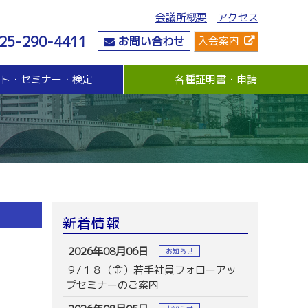
会議所概要
アクセス
25-290-4411
お問い合わせ
入会案内
ント・セミナー・検定
各種証明書・申請
危機管理
資金・融資
社会情勢
危機管理支援（無料窓口相談）
無担保・無保証人融資
要望・提言
与信管理支援(あんしん取引情報提供事業)
各種融資制度紹介
地域活性化
ビジネス総合保険制度
景気観測調査
情報漏えい賠償責任保険
倒産防止共済制度（経営セーフティ共済）
売上債権保全制度（グループ取引信用保険）
業務災害補償プラン
新着情報
休業補償プラン
商工会議所会員向け保険制度
2026年08月06日
お知らせ
９/１８（金）若手社員フォローアッ
）
プセミナーのご案内