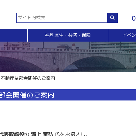
0
福利厚生・共済・保険
イベ
共済等
各種証明書・申請
イベント・セミナー・検定
販売拡大・人脈
生命共済制度「チューリップ共済」
貿易関係証明
イベント・セミナー
＆Ａ
販売拡大
小規模企業共済制度
電子証明書発行
検定
無料相談窓口）
商い情報便
火災共済
【受付終了】GS1事業者（JAN企業）コード
断
電子商い情報便
自動車共済
斡旋
ＨＰ会員企業紹介
・不動産業部会開催のご案内
特定退職金共済制度
ジョブのトビラ
国民年金基金
商いつなぐサイト
業部会開催のご案内
交流会
融資相談（無料窓口相談）
部会交流
視察見学会
育成セミナー
ビジネス情報交換会
ブラリー
女性会
 代表取締役
の
溝上 泰弘
氏をお招きし、
会員交流