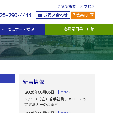
会議所概要
アクセス
25-290-4411
お問い合わせ
入会案内
ント・セミナー・検定
各種証明書・申請
危機管理
資金・融資
社会情勢
危機管理支援（無料窓口相談）
無担保・無保証人融資
要望・提言
与信管理支援(あんしん取引情報提供事業)
各種融資制度紹介
地域活性化
ビジネス総合保険制度
景気観測調査
情報漏えい賠償責任保険
倒産防止共済制度（経営セーフティ共済）
売上債権保全制度（グループ取引信用保険）
業務災害補償プラン
新着情報
休業補償プラン
商工会議所会員向け保険制度
2026年08月06日
お知らせ
９/１８（金）若手社員フォローアッ
プセミナーのご案内