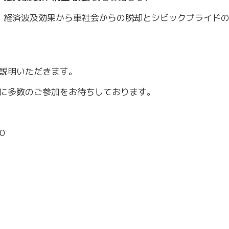
～令和7年3月31日計画
商工クラブ
、経済波及効果から車社会からの脱却とシビックプライド
研究会
新潟国際ビジネス研究会
説明いただきます。
に多数のご参加をお待ちしております。
0