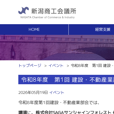
HOME
経営支援
経営支援
福利
健康増進サポート
経営相談
事業承継・Ｍ
無料窓口相談
事業承継支援（
専門家ネットワーク
事業承継簡易診
経営安定特別相談室
M＆Aの相談・
トップページ
イベント
令和8年度 第1回 建設
エキスパート・バンク
創業
中小企業支援サイト「ミラサポ」
令和8年度 第1回 建設・不動産
創業塾
新潟県建設サポートセンター
事業計画・創業
税務経理
スキルアップ
2026年05月19日
イベント
税務相談（無料相談窓口）
能力開発・人材
令和8年度第1回建設・不動産業部会では、
労務・雇用関係
商工会議所ライ
労働保険事務組合
経営発達支援
講演
に
、株式会社SAGAサンシャインフォレスト