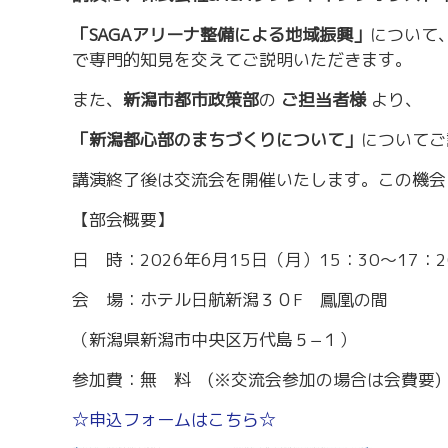
労務・雇用・賃金相談（無料相談窓口）
令和2年4月1日
賃金関係諸統計・説明会
「SAGAアリーナ整備による地域振興」
について
で専門的知見を交えてご説明いただきます。
また、
新潟市都市政策部
の
ご担当者様
より、
「新潟都心部のまちづくりについて」
についてご
講演終了後は交流会を開催いたします。この機会
【部会概要】
日 時：2026年6月15日（月）15：30～17：2
会 場：ホテル日航新潟３０F 鳳凰の間
（新潟県新潟市中央区万代島５−１）
参加費：無 料 (※交流会参加の場合は会費要)
☆申込フォームはこちら☆