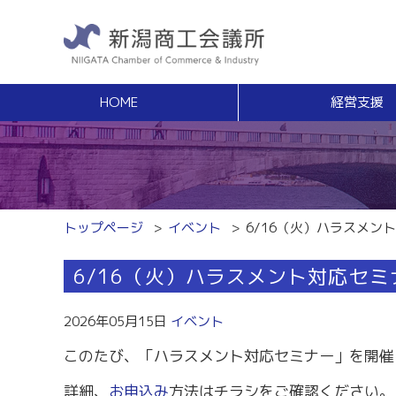
HOME
経営支援
経営支援
福利
健康増進サポート
経営相談
事業承継・Ｍ
無料窓口相談
事業承継支援（
専門家ネットワーク
事業承継簡易診
経営安定特別相談室
M＆Aの相談・
トップページ
イベント
6/16（火）ハラスメン
エキスパート・バンク
創業
中小企業支援サイト「ミラサポ」
6/16（火）ハラスメント対応セ
創業塾
新潟県建設サポートセンター
事業計画・創業
税務経理
スキルアップ
2026年05月15日
イベント
税務相談（無料相談窓口）
能力開発・人材
このたび、「ハラスメント対応セミナー」を開催
労務・雇用関係
商工会議所ライ
労働保険事務組合
経営発達支援
詳細、
お申込み
方法はチラシをご確認ください。