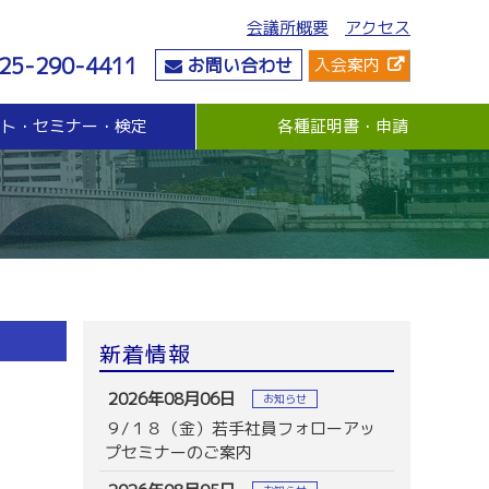
会議所概要
アクセス
25-290-4411
お問い合わせ
入会案内
ント・セミナー・検定
各種証明書・申請
危機管理
資金・融資
社会情勢
危機管理支援（無料窓口相談）
無担保・無保証人融資
要望・提言
与信管理支援(あんしん取引情報提供事業)
各種融資制度紹介
地域活性化
ビジネス総合保険制度
景気観測調査
情報漏えい賠償責任保険
倒産防止共済制度（経営セーフティ共済）
売上債権保全制度（グループ取引信用保険）
業務災害補償プラン
新着情報
休業補償プラン
商工会議所会員向け保険制度
2026年08月06日
お知らせ
９/１８（金）若手社員フォローアッ
プセミナーのご案内