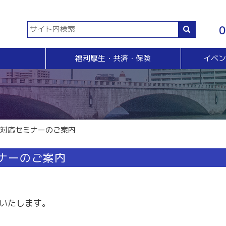
0
福利厚生・共済・保険
イベ
共済等
各種証明書・申請
イベント・セミナー・検定
販売拡大・人脈
生命共済制度「チューリップ共済」
貿易関係証明
イベント・セミナー
＆Ａ
販売拡大
小規模企業共済制度
電子証明書発行
検定
無料相談窓口）
商い情報便
火災共済
【受付終了】GS1事業者（JAN企業）コード
断
電子商い情報便
自動車共済
斡旋
ＨＰ会員企業紹介
ト対応セミナーのご案内
特定退職金共済制度
ジョブのトビラ
国民年金基金
商いつなぐサイト
ミナーのご案内
交流会
融資相談（無料窓口相談）
部会交流
視察見学会
育成セミナー
ビジネス情報交換会
いたします。
ブラリー
女性会
会員交流