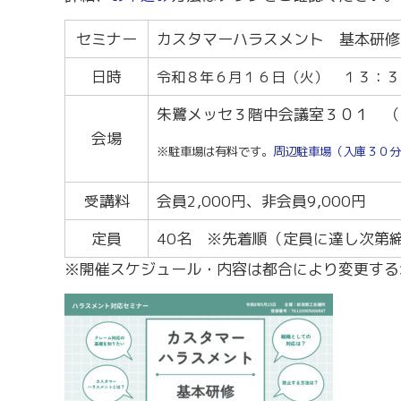
労務・雇用・賃金相談（無料相談窓口）
令和2年4月1日
賃金関係諸統計・説明会
セミナー
カスタマーハラスメント 基本研修
日時
令和８年６月１６
日（火） １３：３
朱鷺メッセ３階中会議室３０１ （
会場
※駐車場は有料です。
周辺駐車場（入庫３０分
受講料
会員2,000円、非会員9,000円
定員
40名 ※先着順（定員に達し次第
※開催スケジュール・内容は都合により変更する