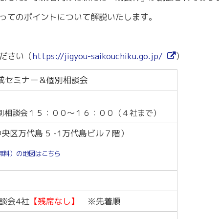
～令和7年3月31日計画
商工クラブ
ってのポイントについて解説いたします。
研究会
新潟国際ビジネス研究会
ださい（
https://jigyou-saikouchiku.go.jp/
）
成セミナー＆個別相談会
別相談会１５：００～１６：００（４社まで）
央区万代島 5 -1万代島ビル７階）
無料）の地図はこちら
談会4社
【残席なし】
※先着順