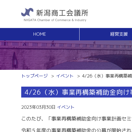
HOME
経営支援
経営支援
福利
健康増進サポート
経営相談
事業承継・Ｍ
無料窓口相談
事業承継支援（
専門家ネットワーク
事業承継簡易診
経営安定特別相談室
M＆Aの相談・
トップページ
イベント
4/26（水）事業再構
エキスパート・バンク
創業
中小企業支援サイト「ミラサポ」
4/26（水）事業再構築補助金向
創業塾
新潟県建設サポートセンター
事業計画・創業
税務経理
スキルアップ
2023年03月30日
イベント
税務相談（無料相談窓口）
能力開発・人材
このたび、「事業再構築補助金向け事業計画セミ
労務・雇用関係
商工会議所ライ
労働保険事務組合
経営発達支援
令和５年度の事業再構築補助金の公募が開始され