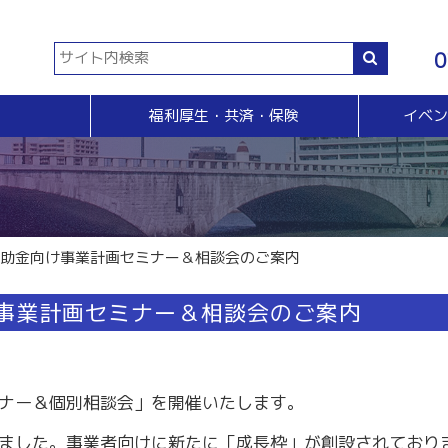
0
福利厚生・共済・保険
イベ
共済等
各種証明書・申請
イベント・セミナー・検定
販売拡大・人脈
生命共済制度「チューリップ共済」
貿易関係証明
イベント・セミナー
＆Ａ
販売拡大
小規模企業共済制度
電子証明書発行
検定
無料相談窓口）
商い情報便
火災共済
【受付終了】GS1事業者（JAN企業）コード
断
電子商い情報便
自動車共済
斡旋
ＨＰ会員企業紹介
築補助金向け事業計画セミナー＆相談会のご案内
特定退職金共済制度
ジョブのトビラ
国民年金基金
商いつなぐサイト
け事業計画セミナー＆相談会のご案内
交流会
融資相談（無料窓口相談）
部会交流
視察見学会
育成セミナー
ビジネス情報交換会
ナー＆個別相談会」を開催いたします。
ブラリー
女性会
ました。事業者向けに新たに「成長枠」が創設されており
会員交流