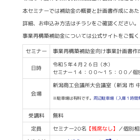
労務・雇用・賃金相談（無料相談窓口）
令和2年4月1日
賃金関係諸統計・説明会
本セミナーでは補助金の概要と計画書作成にあた
詳細、お申込み方法はチラシをご確認ください。
事業再構築補助金については公式サイトをご覧く
セミナー
事業再構築補助金向け事業計画書作
令和５年４月２６
日（水）
日時
セミナー１４：００～１５：００／個
新潟商工会議所大会議室（新潟 市 中
会場
※駐車場は有料です。
周辺駐車場（入庫１時間
受講料
無料
定員
セミナー20名
【残席なし】
／個別相