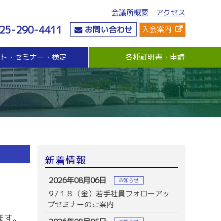
会議所概要
アクセス
25-290-4411
お問い合わせ
入会案内
ント・セミナー・検定
各種証明書・申請
危機管理
資金・融資
社会情勢
危機管理支援（無料窓口相談）
無担保・無保証人融資
要望・提言
与信管理支援(あんしん取引情報提供事業)
各種融資制度紹介
地域活性化
ビジネス総合保険制度
景気観測調査
情報漏えい賠償責任保険
倒産防止共済制度（経営セーフティ共済）
売上債権保全制度（グループ取引信用保険）
業務災害補償プラン
新着情報
休業補償プラン
商工会議所会員向け保険制度
2026年08月06日
お知らせ
９/１８（金）若手社員フォローアッ
プセミナーのご案内
ます。