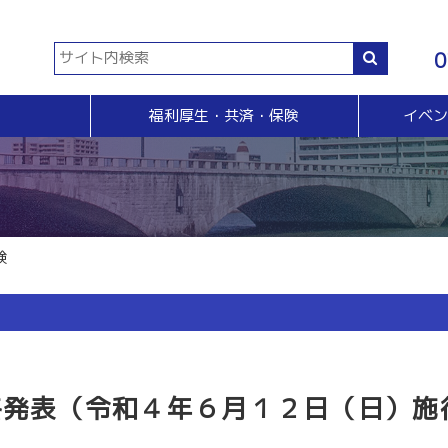
0
福利厚生・共済・保険
イベ
共済等
各種証明書・申請
イベント・セミナー・検定
販売拡大・人脈
生命共済制度「チューリップ共済」
貿易関係証明
イベント・セミナー
＆Ａ
販売拡大
小規模企業共済制度
電子証明書発行
検定
無料相談窓口）
商い情報便
火災共済
【受付終了】GS1事業者（JAN企業）コード
断
電子商い情報便
自動車共済
斡旋
ＨＰ会員企業紹介
験
特定退職金共済制度
ジョブのトビラ
国民年金基金
商いつなぐサイト
交流会
融資相談（無料窓口相談）
部会交流
視察見学会
育成セミナー
ビジネス情報交換会
格発表（令和４年６月１２日（日）施
ブラリー
女性会
会員交流