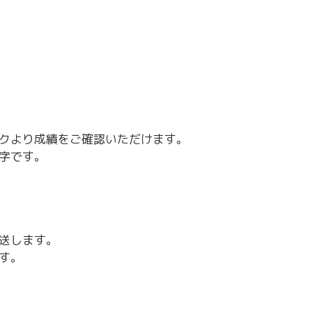
～令和7年3月31日計画
商工クラブ
研究会
新潟国際ビジネス研究会
クより成績をご確認いただけます。
字です。
送します。
す。