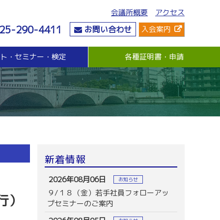
会議所概要
アクセス
25-290-4411
お問い合わせ
入会案内
ント・セミナー・検定
各種証明書・申請
危機管理
資金・融資
社会情勢
危機管理支援（無料窓口相談）
無担保・無保証人融資
要望・提言
与信管理支援(あんしん取引情報提供事業)
各種融資制度紹介
地域活性化
ビジネス総合保険制度
景気観測調査
情報漏えい賠償責任保険
倒産防止共済制度（経営セーフティ共済）
売上債権保全制度（グループ取引信用保険）
業務災害補償プラン
新着情報
休業補償プラン
商工会議所会員向け保険制度
2026年08月06日
お知らせ
９/１８（金）若手社員フォローアッ
行）
プセミナーのご案内