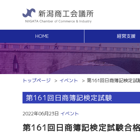
HOME
経営支援
経営支援
福利
健康増進サポート
経営相談
事業承継・Ｍ
無料窓口相談
事業承継支援（
専門家ネットワーク
事業承継簡易診
経営安定特別相談室
M＆Aの相談・
トップページ
イベント
第161回日商簿記検定試
エキスパート・バンク
創業
中小企業支援サイト「ミラサポ」
第161回日商簿記検定試験
創業塾
新潟県建設サポートセンター
事業計画・創業
税務経理
スキルアップ
2022年06月23日
イベント
税務相談（無料相談窓口）
能力開発・人材
第161回日商簿記検定試験合
労務・雇用関係
商工会議所ライ
労働保険事務組合
経営発達支援