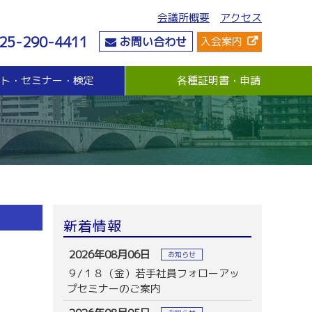
会議所概要
アクセス
25-290-4411
お問い合わせ
入会案内
ント・セミナー・検定
各種証明書・申請
危機管理
資金・融資
社会情勢
危機管理支援（無料窓口相談）
無担保・無保証人融資
要望・提言
与信管理支援(あんしん取引情報提供事業)
各種融資制度紹介
地域活性化
ビジネス総合保険制度
景気観測調査
情報漏えい賠償責任保険
倒産防止共済制度（経営セーフティ共済）
売上債権保全制度（グループ取引信用保険）
業務災害補償プラン
新着情報
休業補償プラン
商工会議所会員向け保険制度
2026年08月06日
お知らせ
９/１８（金）若手社員フォローアッ
プセミナーのご案内