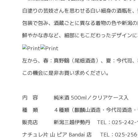
労務・雇用・賃金相談（無料相談窓口）
令和2年4月1日
賃金関係諸統計・説明会
白塗りの芸妓さんを思わせる白い細身の酒瓶を、
包装で包み、酒蔵ごとに異なる着物の色や新潟の
鮮やかな赤など、細部にもこだわったデザインに
左から、春：真野鶴（尾畑酒造）、夏：今代司、
この機会に是非お買い求めください。
内 容 純米酒 500ml／クリアケース入
種 類 ４種類（麒麟山酒造・今代司酒造・青
販売店 新潟三越伊勢丹 TEL：025-242-1
ナチュレ片 山 ピア Bandai 店 TEL：025-256