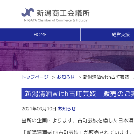
HOME
経営支援
経営支援
福利
健康増進サポート
経営相談
事業承継・Ｍ
無料窓口相談
事業承継支援（
専門家ネットワーク
事業承継簡易診
経営安定特別相談室
M＆Aの相談・
トップページ
お知らせ
新潟清酒with古町芸妓
エキスパート・バンク
創業
中小企業支援サイト「ミラサポ」
新潟清酒with古町芸妓 販売のご
創業塾
新潟県建設サポートセンター
事業計画・創業
税務経理
スキルアップ
2021年09月10日
お知らせ
税務相談（無料相談窓口）
能力開発・人材
当所の企画によります、古町芸妓を模した日本酒
労務・雇用関係
商工会議所ライ
労働保険事務組合
経営発達支援
「新潟清酒with古町芸妓」が販売されています