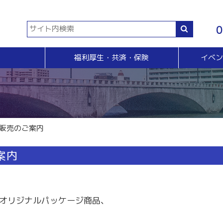
0
福利厚生・共済・保険
イベ
共済等
各種証明書・申請
イベント・セミナー・検定
販売拡大・人脈
生命共済制度「チューリップ共済」
貿易関係証明
イベント・セミナー
＆Ａ
販売拡大
小規模企業共済制度
電子証明書発行
検定
無料相談窓口）
商い情報便
火災共済
【受付終了】GS1事業者（JAN企業）コード
断
電子商い情報便
自動車共済
斡旋
ＨＰ会員企業紹介
 販売のご案内
特定退職金共済制度
ジョブのトビラ
国民年金基金
商いつなぐサイト
案内
交流会
融資相談（無料窓口相談）
部会交流
視察見学会
育成セミナー
ビジネス情報交換会
オリジナルパッケージ商品、
ブラリー
女性会
。
会員交流