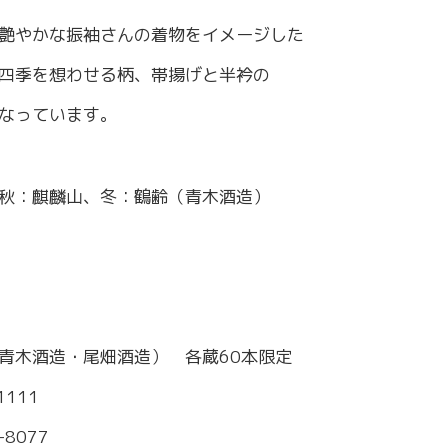
～令和7年3月31日計画
商工クラブ
艶やかな振袖さんの着物をイメージした
研究会
新潟国際ビジネス研究会
四季を想わせる柄、帯揚げと半衿の
なっています。
秋：麒麟山、冬：鶴齢（青木酒造）
木酒造・尾畑酒造） 各蔵60本限定
111
-8077