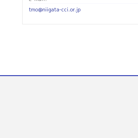
tmo@niigata-cci.or.jp