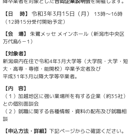
降卒業者を対象とした
合同企業説明会
を開催します。
令和3年3月15日（月）
【日 時】
13時～16時
（12時15分受付開始予定）
【会 場】
朱鷺メッセ メインホール（新潟市中央区
万代島6－1）
【対象者】
新潟県内在住で令和4年3月大学等（大学院・大学・短
大・高専・専修・能開校）卒業予定者及び
平成31年3月以降大学等卒業者。
【内 容】
（１）加越地区に強い業場所を有する企業（約35社）
との個別面談会
（２）就職に関する各種情報・資料の配布及び就職相
談
【申込方法・詳細】
下記ページからご確認ください。