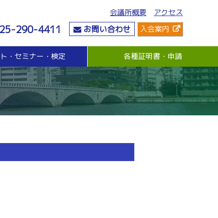
会議所概要
アクセス
25-290-4411
お問い合わせ
入会案内
ント・セミナー・検定
各種証明書・申請
危機管理
資金・融資
社会情勢
危機管理支援（無料窓口相談）
無担保・無保証人融資
要望・提言
与信管理支援(あんしん取引情報提供事業)
各種融資制度紹介
地域活性化
ビジネス総合保険制度
景気観測調査
情報漏えい賠償責任保険
倒産防止共済制度（経営セーフティ共済）
売上債権保全制度（グループ取引信用保険）
業務災害補償プラン
休業補償プラン
商工会議所会員向け保険制度