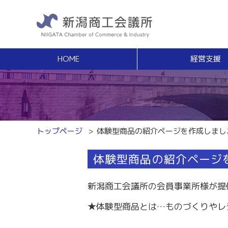
HOME
経営支援
経営支援
福利
健康増進サポート
経営相談
事業承継・Ｍ
無料窓口相談
事業承継支援（
専門家ネットワーク
事業承継簡易診
経営安定特別相談室
M＆Aの相談・
トップページ
体験型商品の紹介ページを作成しまし
エキスパート・バンク
創業
中小企業支援サイト「ミラサポ」
体験型商品の紹介ページ
創業塾
新潟県建設サポートセンター
事業計画・創業
税務経理
スキルアップ
新潟商工会議所の会員事業所様が提
税務相談（無料相談窓口）
能力開発・人材
★体験型商品とは…ものづくりやレ
労務・雇用関係
商工会議所ライ
労働保険事務組合
経営発達支援