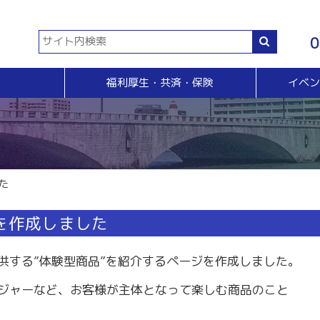
0
福利厚生・共済・保険
イベ
共済等
各種証明書・申請
イベント・セミナー・検定
販売拡大・人脈
生命共済制度「チューリップ共済」
貿易関係証明
イベント・セミナー
＆Ａ
販売拡大
小規模企業共済制度
電子証明書発行
検定
無料相談窓口）
商い情報便
火災共済
【受付終了】GS1事業者（JAN企業）コード
断
電子商い情報便
自動車共済
斡旋
ＨＰ会員企業紹介
た
特定退職金共済制度
ジョブのトビラ
国民年金基金
商いつなぐサイト
を作成しました
交流会
融資相談（無料窓口相談）
部会交流
供する”体験型商品”を紹介するページを作成しました。
視察見学会
育成セミナー
ビジネス情報交換会
ジャーなど、お客様が主体となって楽しむ商品のこと
ブラリー
女性会
会員交流