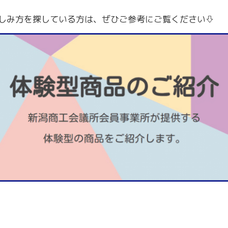
～令和7年3月31日計画
商工クラブ
しみ方を探している方は、ぜひご参考にご覧ください⇩
研究会
新潟国際ビジネス研究会