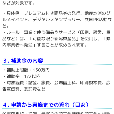
などが対象です。
・具体例：プレミアム付き商品券の発行、地産地消のグ
ルメイベント、デジタルスタンプラリー、共同PR活動な
ど。
・ルール：事業で使う備品やサービス（印刷、設営、景
品など）は、「可能な限り新潟県産品」を使用し、「県
内事業者へ発注」することが求められます。
３. 補助金の内容
・補助上限額：150万円
・補助率：1/2以内
・対象経費：謝金、旅費、会場借上料、印刷製本費、広
告宣伝費、委託費など
４. 申請から実施までの流れ（目安）
①事前相談・準備：最寄りの商工会議所や商工会へ相談