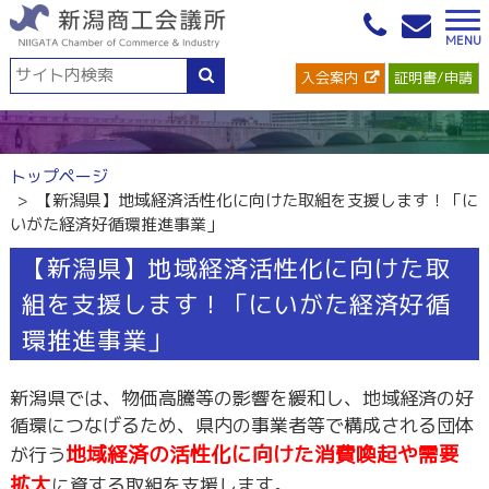
入会案内
証明書/申請
トップページ
【新潟県】地域経済活性化に向けた取組を支援します！「に
いがた経済好循環推進事業」
【新潟県】地域経済活性化に向けた取
組を支援します！「にいがた経済好循
環推進事業」
新潟県では、物価高騰等の影響を緩和し、地域経済の好
循環につなげるため、県内の事業者等で構成される団体
地域経済の活性化に向けた消費喚起や需要
が行う
拡大
に資する取組を支援します。