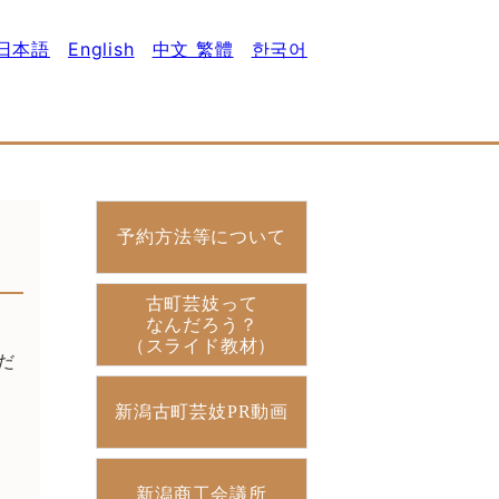
日本語
English
中文 繁體
한국어
予約方法等について
古町芸妓って
なんだろう？
（スライド教材）
だ
新潟古町芸妓PR動画
新潟商工会議所