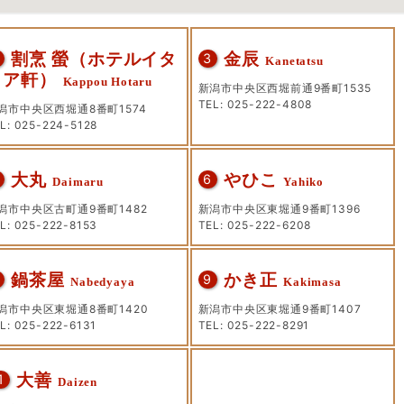
割烹 螢（ホテルイタ
金辰
3
Kanetatsu
リア軒）
Kappou Hotaru
新潟市中央区西堀前通9番町1535
TEL: 025-222-4808
潟市中央区西堀通8番町1574
L: 025-224-5128
大丸
やひこ
6
Daimaru
Yahiko
潟市中央区古町通9番町1482
新潟市中央区東堀通9番町1396
L: 025-222-8153
TEL: 025-222-6208
鍋茶屋
かき正
9
Nabedyaya
Kakimasa
潟市中央区東堀通8番町1420
新潟市中央区東堀通9番町1407
L: 025-222-6131
TEL: 025-222-8291
大善
1
Daizen