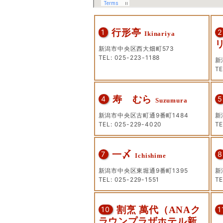
行形亭
1
2
Ikinariya
新潟市中央区西大畑町573
TEL: 025-223-1188
新
TE
寿ゞむら
4
5
Suzumura
新潟市中央区古町通9番町1484
新
TEL: 025-229-4020
TE
一〆
7
8
Ichishime
新潟市中央区東堀通9番町1395
新
TEL: 025-229-1551
TE
割烹 萬代（ANAク
10
1
ラウンプラザホテル新