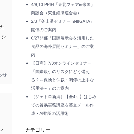
4/9,10 PPIH「東北フェアin米国」
商談会（東北経済連合会）
2/3「釜山港セミナーinNIIGATA」
いた
開催のご案内
とシ
6/27開催「国際展示会を活用した
食品の海外展開セミナー」のご案
内
【日商】7/3オンラインセミナー
「国際取引のリスクにどう備え
らせ
る？～保険と仲裁・調停の上手な
活用法～」のご案内
（ジェトロ新潟）【全4回】はじめ
ての貿易実務講座＆英文メール作
成・AI翻訳の活用術
す。
ン
カテゴリー