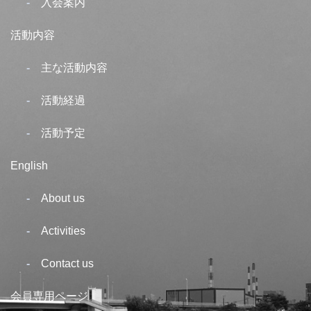
入会案内
活動内容
主な活動内容
活動経過
活動予定
English
About us
Activities
Contact us
会員専用ページ