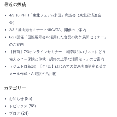
最近の投稿
4/9,10 PPIH「東北フェアin米国」商談会（東北経済連合
会）
2/3「釜山港セミナーinNIIGATA」開催のご案内
6/27開催「国際展示会を活用した食品の海外展開セミナー」
のご案内
【日商】7/3オンラインセミナー「国際取引のリスクにどう
備える？～保険と仲裁・調停の上手な活用法～」のご案内
（ジェトロ新潟）【全4回】はじめての貿易実務講座＆英文
メール作成・AI翻訳の活用術
カテゴリー
(85)
お知らせ
(58)
トピックス
(24)
ブログ