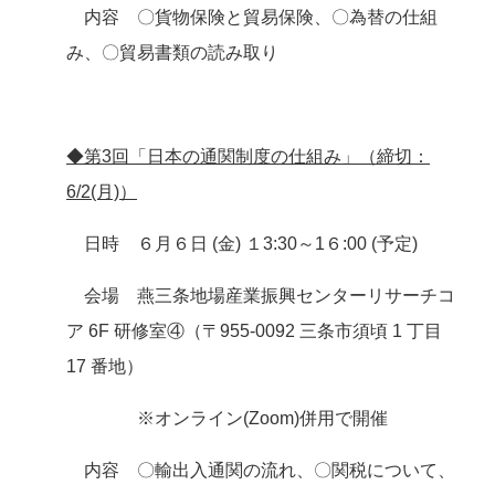
内容 〇貨物保険と貿易保険、〇為替の仕組
み、〇貿易書類の読み取り
◆第3回「日本の通関制度の仕組み」（締切：
6/2(月)）
日時 ６月６日 (金) １3:30～1６:00 (予定)
会場 燕三条地場産業振興センターリサーチコ
ア 6F 研修室④（〒955-0092 三条市須頃 1 丁目
17 番地）
※オンライン(Zoom)併用で開催
内容 〇輸出入通関の流れ、〇関税について、