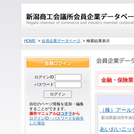
HOME
>
会員企業データベース
> 検索結果表示
ログインID
金融・保険業
パスワード
自社のページ情報を追加・編集
することができます。
（株）アール
操作マニュアルは
コチラ
から
新潟県新潟市中央
ログインID・パスワードを紛失
した場合
あいおいニッ