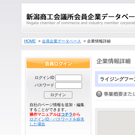
HOME
>
会員企業データベース
> 企業情報詳細
ログインID
ライジングフー
パスワード
自社のページ情報を追加・編集
することができます。
操作マニュアルは
コチラ
から
ログインID・パスワードを紛失
した場合