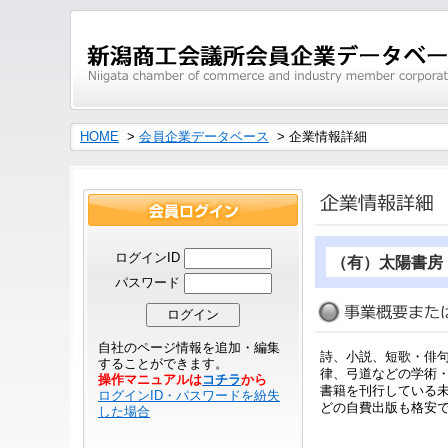
HOME
>
会員企業データベース
> 企業情報詳細
ログインID
（有）太陽書房
パスワード
自社のページ情報を追加・編集
詩、小説、短歌・俳
することができます。
律、弓道などの学術
操作マニュアルは
コチラ
から
書籍を刊行している
ログインID・パスワードを紛失
どの自費出版も格安
した場合