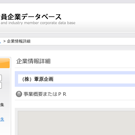
ス
> 企業情報詳細
（株）葦原企画
編集
ら
紛失