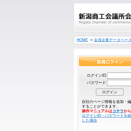
HOME
>
会員企業データベー
ログインID
パスワード
自社のページ情報を追加・
することができます。
操作マニュアルは
コチラ
か
ログインID・パスワードを
した場合