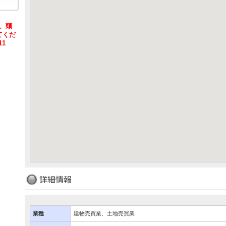
は、頭
てくだ
11
業種
建物売買業、土地売買業